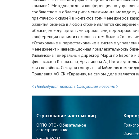
компаний. Международная конференция по управлению 
сообществом в области риск менеджмента, молодому и
практических связей и контактов топ- менеджеров каз
развития бизнеса в любой стране является своевреме
области, международными страховыми, перестраховоч
конференции одним из основных тем были: «Состояние 
«Страхование и перестрахование в системе управлени
менеджмент и инвестиционная привлекательность бизне
Уильямсона, Генеральный директор Марш по Европе и Б
финансистов Казахстана, Арыстанова А., Председатель
спи спокойно». Сегодня говорят – «Найми риск-менед
Правления АО СК «Евразия», на самом деле является 
< Предыдущая новость
Следующая новость >
Страхование частных лиц
Корпо
ОГПО ВТС - Обязательное
Транспо
автострахование
Имущес
SmartCASCO