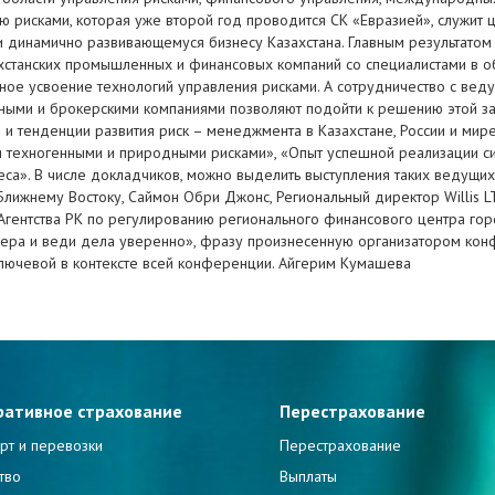
рисками, которая уже второй год проводится СК «Евразией», служит 
 динамично развивающемуся бизнесу Казахстана. Главным результатом 
ахстанских промышленных и финансовых компаний со специалистами в об
нное усвоение технологий управления рисками. А сотрудничество с ве
ными и брокерскими компаниями позволяют подойти к решению этой 
и тенденции развития риск – менеджмента в Казахстане, России и мире
я техногенными и природными рисками», «Опыт успешной реализации си
са». В числе докладчиков, можно выделить выступления таких ведущих 
лижнему Востоку, Саймон Обри Джонс, Региональный директор Willis L
 Агентства РК по регулированию регионального финансового центра горо
жера и веди дела уверенно», фразу произнесенную организатором кон
ключевой в контексте всей конференции. Айгерим Кумашева
ративное страхование
Перестрахование
рт и перевозки
Перестрахование
тво
Выплаты