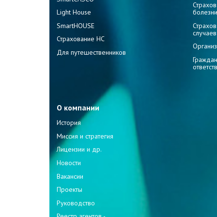
Страхов
Light House
болезн
SmartHOUSE
Страхов
случаев
Страхование НС
Организ
Для путешественников
Граждан
ответст
О компании
История
Миссия и стратегия
Лицензии и др.
Новости
Вакансии
Проекты
Руководство
Реестр агентов -