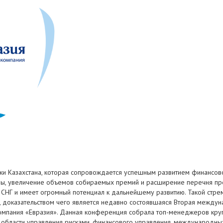
и Казахстана, которая сопровождается успешным развитием финансового
ры, увеличение объемов собираемых премий и расширение перечня пре
 СНГ и имеет огромный потенциал к дальнейшему развитию. Такой стре
 доказательством чего является недавно состоявшаяся Вторая между
омпания «Евразия». Данная конференция собрала топ-менеджеров круп
в области управления рисками, финансового управления, международны