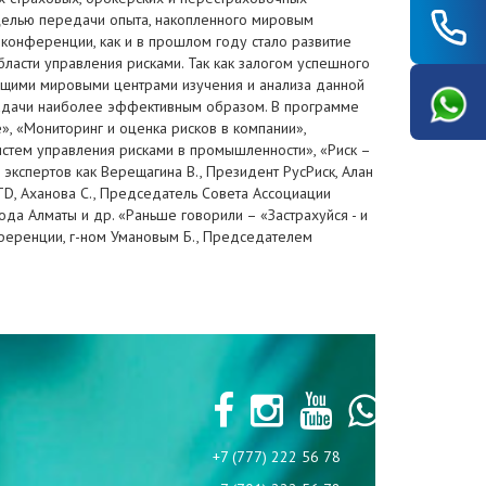
целью передачи опыта, накопленного мировым
конференции, как и в прошлом году стало развитие
ласти управления рисками. Так как залогом успешного
дущими мировыми центрами изучения и анализа данной
задачи наиболее эффективным образом. В программе
», «Мониторинг и оценка рисков в компании»,
стем управления рисками в промышленности», «Риск –
экспертов как Верещагина В., Президент РусРиск, Алан
TD, Аханова С., Председатель Совета Ассоциации
да Алматы и др. «Раньше говорили – «Застрахуйся - и
ференции, г-ном Умановым Б., Председателем
+7 (777) 222 56 78