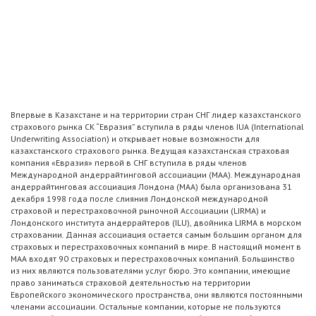
Впервые в Казахстане и на территории стран СНГ лидер казахстанского
страхового рынка СК “Евразия” вступила в ряды членов IUА (International
Underwriting Association) и открывает новые возможности для
казахстанского страхового рынка. Ведущая казахстанская страховая
компания «Евразия» первой в СНГ вступила в ряды членов
Международной андеррайтинговой ассоциации (МАА). Международная
андеррайтинговая ассоциация Лондона (МАА) была организована 31
декабря 1998 года после слияния Лондонской международной
страховой и перестраховочной рыночной Ассоциации (LIRMA) и
Лондонского института андеррайтеров (ILU), двойника LIRMA в морском
страховании. Данная ассоциация остается самым большим органом для
страховых и перестраховочных компаний в мире. В настоящий момент в
МАА входят 90 страховых и перестраховочных компаний. Большинство
из них являются пользователями услуг бюро. Это компании, имеющие
право заниматься страховой деятельностью на территории
Европейского экономического пространства, они являются постоянными
членами ассоциации. Остальные компании, которые не пользуются