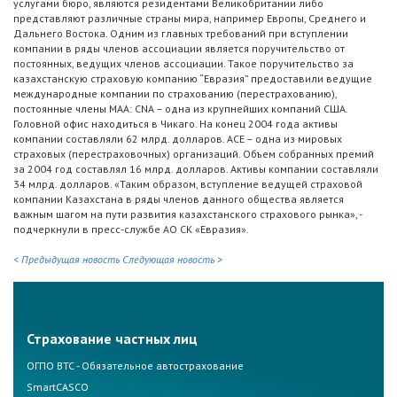
услугами бюро, являются резидентами Великобритании либо
представляют различные страны мира, например Европы, Среднего и
Дальнего Востока. Одним из главных требований при вступлении
компании в ряды членов ассоциации является поручительство от
постоянных, ведущих членов ассоциации. Такое поручительство за
казахстанскую страховую компанию “Евразия” предоставили ведущие
международные компании по страхованию (перестрахованию),
постоянные члены МАА: CNA – одна из крупнейших компаний США.
Головной офис находиться в Чикаго. На конец 2004 года активы
компании составляли 62 млрд. долларов. ACE – одна из мировых
страховых (перестраховочных) организаций. Объем собранных премий
за 2004 год составлял 16 млрд. долларов. Активы компании составляли
34 млрд. долларов. «Таким образом, вступление ведущей страховой
компании Казахстана в ряды членов данного общества является
важным шагом на пути развития казахстанского страхового рынка», -
подчеркнули в пресс-службе АО СК «Евразия».
< Предыдущая новость
Следующая новость >
Страхование частных лиц
ОГПО ВТС - Обязательное автострахование
SmartCASCO