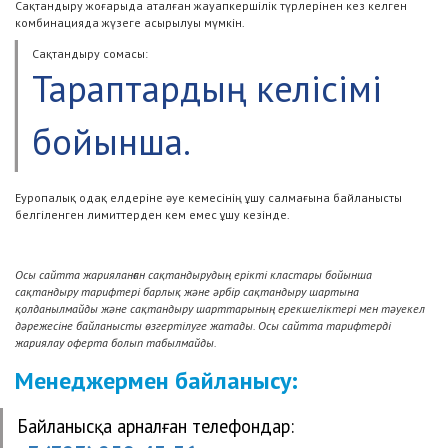
Сақтандыру жоғарыда аталған жауапкершілік түрлерінен кез келген
комбинацияда жүзеге асырылуы мүмкін.
Сақтандыру сомасы:
Тараптардың келісімі
бойынша.
Еуропалық одақ елдеріне әуе кемесінің ұшу салмағына байланысты
белгіленген лимиттерден кем емес ұшу кезінде.
Осы сайтта жарияланған сақтандырудың ерікті кластары бойынша
сақтандыру тарифтері барлық және әрбір сақтандыру шартына
қолданылмайды және сақтандыру шарттарының ерекшеліктері мен тәуекел
дәрежесіне байланысты өзгертілуге жатады. Осы сайтта тарифтерді
жариялау оферта болып табылмайды.
Менеджермен байланысу:
Байланысқа арналған телефондар: