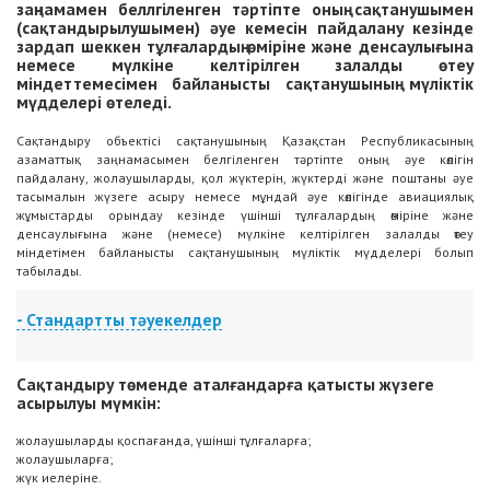
заңнамамен беллгіленген тәртіпте оның сақтанушымен
(сақтандырылушымен) әуе кемесін пайдалану кезінде
зардап шеккен тұлғалардың өміріне және денсаулығына
немесе мүлкіне келтірілген залалды өтеу
міндеттемесімен байланысты сақтанушының мүліктік
мүдделері өтеледі.
Сақтандыру объектісі сақтанушының Қазақстан Республикасының
азаматтық заңнамасымен белгіленген тәртіпте оның әуе көлігін
пайдалану, жолаушыларды, қол жүктерін, жүктерді және поштаны әуе
тасымалын жүзеге асыру немесе мұндай әуе көлігінде авиациялық
жұмыстарды орындау кезінде үшінші тұлғалардың өміріне және
денсаулығына және (немесе) мүлкіне келтірілген залалды өтеу
міндетімен байланысты сақтанушының мүліктік мүдделері болып
табылады.
- Стандартты тәуекелдер
Сақтандыру жағдайы ретінде сақтандыру шартында көрсетілген әуе
Сақтандыру төменде аталғандарға қатысты жүзеге
кемесін пайдалану салдарынан үшінші тұлғаларға, жолаушыларға және
асырылуы мүмкін:
жүктің иелеріне келтірілген залалды өтеу бойынша сақтанушының
азаматтық-құқықтық жауапкершілігінің басталуы танылады.
жолаушыларды қоспағанда, үшінші тұлғаларға;
жолаушыларға;
жүк иелеріне.