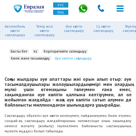
РУС
ENG
Автомобиль
Темір жол
Әуе көлігін
Су көлігін
Жүкте
көлігін
көлігін
сақтандыру
сақтандыру
сақтан
сақтандыру
сақтандыру
Басты бет
kz
Корпоративтік сақтандыру
Көлік және тасымалдау
Әуе көлігін сақтандыру
Соңғы жылдары әуе апаттары жиі орын алып отыр: әуе
тасымалдаушылары жолаушылардың өмірі мен олардың
мүлкі үшін өтемақыны төлеумен ғана емес,
зақымданған әуе көлігін қалпына келтірумен, ал ол
жойылған жағдайда - жаңа әуе көлігін сатып алумен де
байланысты миллиондаған шығындарға ұшырайды.
Сақтандыру объектісі әуе көлігін иеленумен, пайдаланумен, билік етумен,
сондай-ақ сақтандыру жағдайларының нәтижесінде оның зақымдану
немесе жоғалту (жойылу) тәуекелімен байланысты сақтанушының
мүліктік мүддесі болып табылады.