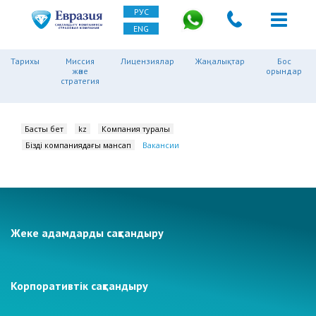
РУС
ENG
Тарихы
Миссия
Лицензиялар
Жаңалықтар
Бос
және
орындар
стратегия
Басты бет
kz
Компания туралы
Біздің компаниядағы мансап
Вакансии
Жеке адамдарды сақтандыру
Корпоративтік сақтандыру