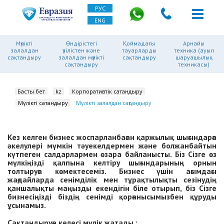
РУС
ENG
Мүлікті
Өндірістегі
Қоймадағы
Арнайы
залалдан
үзілістен және
тауарларды
техника (ауыл
сақтандыру
залалдан мүлікті
сақтандыру
шаруашылық
сақтандыру
техникасы)
Басты бет
kz
Корпоративтік сақтандыру
Мүлікті сақтандыру
Мүлікті залалдан сақтандыру
Кез келген бизнес жоспарланбаған қаржылық шығындарға
әкелулері мүмкін тәуекелдермен және болжанбайтын
күтпеген салдарлармен өзара байланысты. Біз Сізге өз
мүлкіңізді қалпына келтіру шығындарының орнын
толтыруға көмектесеміз. Бизнес үшін ағымдағы
жағдайларда сенімділік мен тұрақтылықты сезінудің
қаншалықты маңызды екендігін біле отырып, біз Сізге
бизнесіңізді біздің сенімді қорғанысымызбен құруды
ұсынамыз.
Сақтандыруға келесі мүлік жатады :