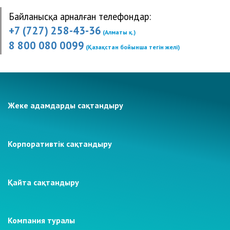
су құбырындағы, канализациялық, жылыту жүйелеріндегі және өрт сөндіру
Байланысқа арналған телефондар:
жүйелеріндегі апаттардың нәтижесіндегі су басудың;
+7 (727) 258-43-36
(Алматы қ.)
үшінші тұлғалардың құқыққа қайшы әрекеттерінің: бұзақылық, бұзып ұрлау,
қарақшылық, вандализм.
8 800 080 0099
(Қазақстан бойынша тегін желі)
Жеке адамдарды сақтандыру
Корпоративтік сақтандыру
Қайта сақтандыру
Компания туралы