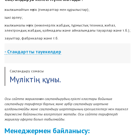
жылжымайтын мүлік (ғимараттар мен құрылыстар);
ішкі әрлеу;
жылжымалы мүлік (инженерлік жабдық, тұрмыстық техника, жиһаз,
электрондық жабдық, қоймадағы және айналымдағы тауарлар және т.б.);
зауыттар, фабрикалар және т.б.
- Стандартты тәуекелдер
Сақтандыру жағдайы келесі оқиғалардың нәтижесінде мүліктің жоғалуы
(жойылуы) немесе зақымдануы болып табылады:
Сақтандыру сомасы
өрттің;
Мүліктің құны.
найзағайдың түсуінің;
жарылыстың;
Осы сайтта жарияланған сақтандырудың ерікті кластары бойынша
мүлікке басқарылатын ұшатын объектілердің немесе олардың
сақтандыру тарифтері барлық және әрбір сақтандыру шартына
сынықтарының, немесе жүктің құлауы;
қолданылмайды және сақтандыру шарттарының ерекшеліктері мен тәуекел
жер сілкінісін қоспағанда, дүлей апаттардың, атап айтқанда: жер асты
дәрежесіне байланысты өзгертілуге жатады. Осы сайтта тарифтерді
отының әсерінің, көшкіннің, таудың опырылуының, боранның, құйынның,
жариялау оферта болып табылмайды.
бұршақтың, нөсер жауынның, қар көшкінінің;
Менеджермен байланысу:
жер сілкінісінің және кейінгі өрттің;