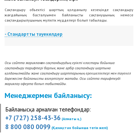
Сақтандыру объектісі шарттың қолданылу кезеңінде сақтандыру
жағдайының басталуымен байланысты сақтанушының немесе
сақтандырылушының мүліктік мүдделері болып табылады.
- Стандартты тәуекелдер
Сақтандыру жағдайы жазатайым жағдайдың нәтижесінде келесі
жағдайдың басталуы болып табылады:
1) сақтандырылушының қайтыс болуы (сақтандыру төлемінің мөлшері —
Осы сайтта жарияланған сақтандырудың ерікті кластары бойынша
сақтандыру сомасынан 100% );
сақтандыру тарифтері барлық және әрбір сақтандыру шартына
2) І топ мүгедектігі (сақтандыру төлемінің мөлшері — сақтандыру
қолданылмайды және сақтандыру шарттарының ерекшеліктері мен тәуекел
сомасынан 80% );
дәрежесіне байланысты өзгертілуге жатады. Осы сайтта тарифтерді
жариялау оферта болып табылмайды.
3) II топ мүгедектігі (сақтандыру төлемінің мөлшері — сақтандыру
сомасынан 60%);
Менеджермен байланысу:
4) III топ мүгедектігі (сақтандыру төлемінің мөлшері — сақтандыру
сомасынан 40% ).
Байланысқа арналған телефондар:
Жазатайым жағдай ретінде сақтандырылушының денсаулығына залал
+7 (727) 258-43-36
келтірген, жарақаттаған немесе өлім жағдайына әкелген,
(Алматы қ.)
сақтандырылушының ағзасына сыртқы механикалық, электрлік, химиялық
8 800 080 0099
немесе термиялық әсердің нәтижесінде адамның еркінен тыс басталған
(Қазақстан бойынша тегін желі)
қысқа уақыттық оқиға (уақиға) түсініледі.