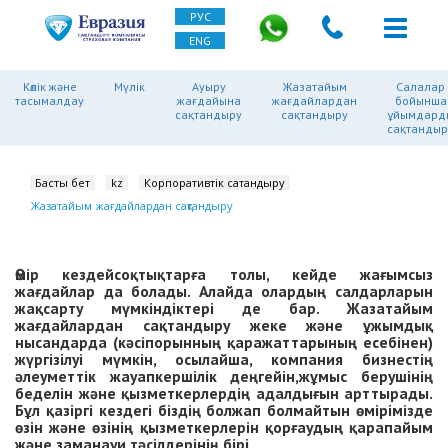
РУС
ENG
Көлік және
Мүлік
Ауыру
Жазатайым
Салалар
тасымалдау
жағдайына
жағдайлардан
бойынша
сақтандыру
сақтандыру
ұйымдард
сақтандыр
Басты бет
kz
Корпоративтік сақтандыру
Жазатайым жағдайлардан сақтандыру
Өмір кездейсоқтықтарға толы, кейде жағымсыз
жағдайлар да болады. Алайда олардың салдарларын
жақсарту мүмкіндіктері де бар. Жазатайым
жағдайлардан сақтандыру жеке және ұжымдық
нысандарда (кәсіпорынның қаражаттарының есебінен)
жүргізілуі мүмкін, осылайша, компания бизнестің
әлеуметтік жауапкершілік деңгейін,жұмыс берушінің
беделін және қызметкерлердің адалдығын арттырады.
Бұл қазіргі кездегі біздің болжап болмайтын өмірімізде
өзін және өзінің қызметкерлерін қорғаудың қарапайым
және заманауи тәсілдерінің бірі.