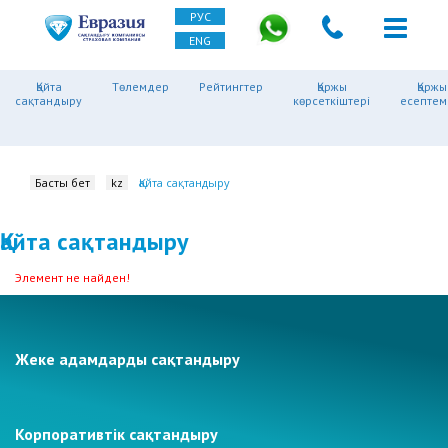
РУС
ENG
Қайта
Төлемдер
Рейтингтер
Қаржы
Қаржы
сақтандыру
көрсеткіштері
есептем
Басты бет
kz
Қайта сақтандыру
Қайта сақтандыру
Элемент не найден!
Жеке адамдарды сақтандыру
Корпоративтік сақтандыру