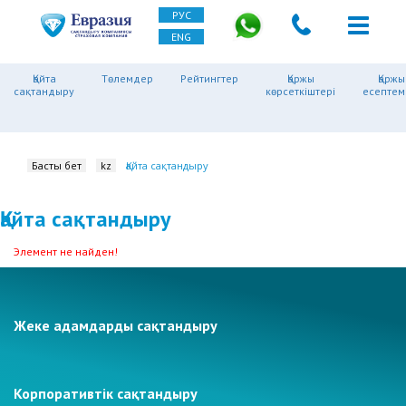
РУС
ENG
Қайта
Төлемдер
Рейтингтер
Қаржы
Қаржы
сақтандыру
көрсеткіштері
есептем
Басты бет
kz
Қайта сақтандыру
Қайта сақтандыру
Элемент не найден!
Жеке адамдарды сақтандыру
Корпоративтік сақтандыру