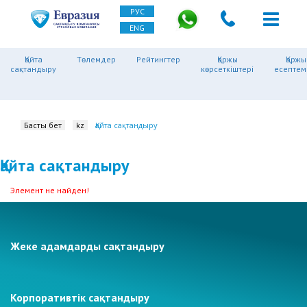
РУС
ENG
Қайта
Төлемдер
Рейтингтер
Қаржы
Қаржы
сақтандыру
көрсеткіштері
есептем
Басты бет
kz
Қайта сақтандыру
Қайта сақтандыру
Элемент не найден!
Жеке адамдарды сақтандыру
Корпоративтік сақтандыру