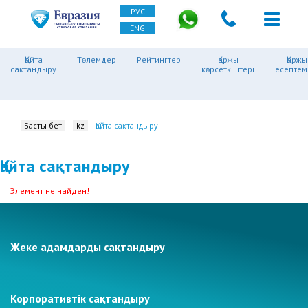
РУС
ENG
Қайта
Төлемдер
Рейтингтер
Қаржы
Қаржы
сақтандыру
көрсеткіштері
есептем
Басты бет
kz
Қайта сақтандыру
Қайта сақтандыру
Элемент не найден!
Жеке адамдарды сақтандыру
Корпоративтік сақтандыру