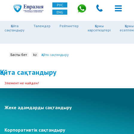
РУС
ENG
Қайта
Төлемдер
Рейтингтер
Қаржы
Қаржы
сақтандыру
көрсеткіштері
есептем
Басты бет
kz
Қайта сақтандыру
Қайта сақтандыру
Элемент не найден!
Жеке адамдарды сақтандыру
Корпоративтік сақтандыру