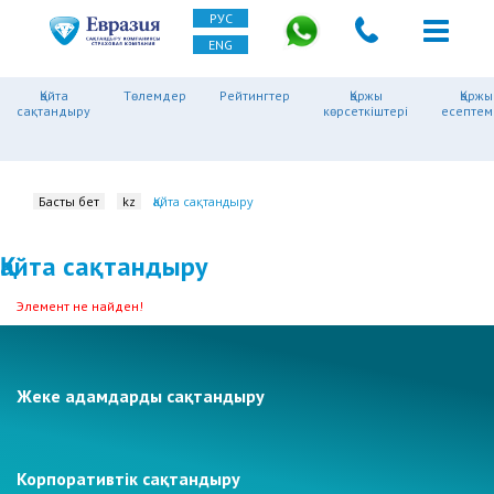
РУС
ENG
Қайта
Төлемдер
Рейтингтер
Қаржы
Қаржы
сақтандыру
көрсеткіштері
есептем
Басты бет
kz
Қайта сақтандыру
Қайта сақтандыру
Элемент не найден!
Жеке адамдарды сақтандыру
Корпоративтік сақтандыру