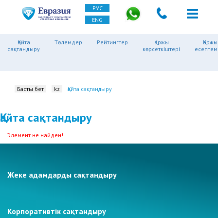
РУС
ENG
Қайта
Төлемдер
Рейтингтер
Қаржы
Қаржы
сақтандыру
көрсеткіштері
есептем
Басты бет
kz
Қайта сақтандыру
Қайта сақтандыру
Элемент не найден!
Жеке адамдарды сақтандыру
Корпоративтік сақтандыру