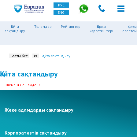
РУС
ENG
Қайта
Төлемдер
Рейтингтер
Қаржы
Қаржы
сақтандыру
көрсеткіштері
есептем
Басты бет
kz
Қайта сақтандыру
Қайта сақтандыру
Элемент не найден!
Жеке адамдарды сақтандыру
Корпоративтік сақтандыру