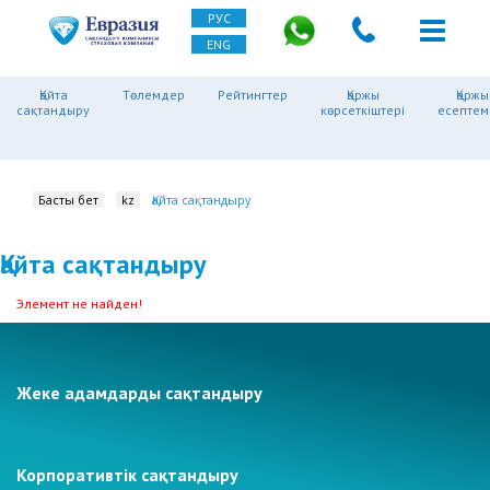
РУС
ENG
Қайта
Төлемдер
Рейтингтер
Қаржы
Қаржы
сақтандыру
көрсеткіштері
есептем
Басты бет
kz
Қайта сақтандыру
Қайта сақтандыру
Элемент не найден!
Жеке адамдарды сақтандыру
Корпоративтік сақтандыру