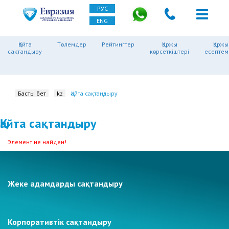
РУС
ENG
Қайта
Төлемдер
Рейтингтер
Қаржы
Қаржы
сақтандыру
көрсеткіштері
есептем
Басты бет
kz
Қайта сақтандыру
Қайта сақтандыру
Элемент не найден!
Жеке адамдарды сақтандыру
Корпоративтік сақтандыру