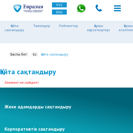
РУС
ENG
Қайта
Төлемдер
Рейтингтер
Қаржы
Қаржы
сақтандыру
көрсеткіштері
есептем
Басты бет
kz
Қайта сақтандыру
Қайта сақтандыру
Элемент не найден!
Жеке адамдарды сақтандыру
Корпоративтік сақтандыру