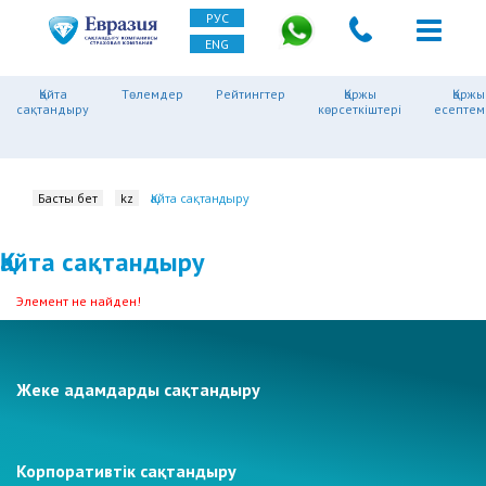
РУС
ENG
Қайта
Төлемдер
Рейтингтер
Қаржы
Қаржы
сақтандыру
көрсеткіштері
есептем
Басты бет
kz
Қайта сақтандыру
Қайта сақтандыру
Элемент не найден!
Жеке адамдарды сақтандыру
Корпоративтік сақтандыру