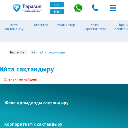
РУС
ENG
Қайта
Төлемдер
Рейтингтер
Қаржы
Қаржы
сақтандыру
көрсеткіштері
есептем
Басты бет
kz
Қайта сақтандыру
Қайта сақтандыру
Элемент не найден!
Жеке адамдарды сақтандыру
Корпоративтік сақтандыру