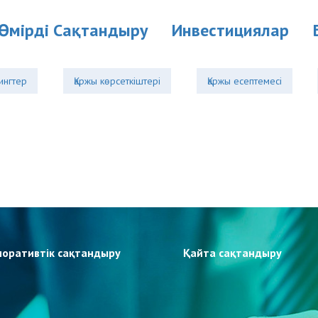
Өмірді Cақтандыру
Инвестициялар
ингтер
Қаржы көрсеткіштері
Қаржы есептемесі
поративтік сақтандыру
Қайта сақтандыру