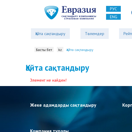
РУС
ENG
Қайта сақтандыру
Төлемдер
Рейт
Басты бет
kz
Қайта сақтандыру
Қайта сақтандыру
Элемент не найден!
Жеке адамдарды сақтандыру
Кор
Компания туралы