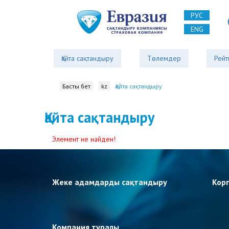
РУС
ENG
Қайта сақтандыру
Төлемдер
Рейт
Басты бет
kz
Қайта сақтандыру
Қайта сақтандыру
Элемент не найден!
Жеке адамдарды сақтандыру
Кор
Компания туралы