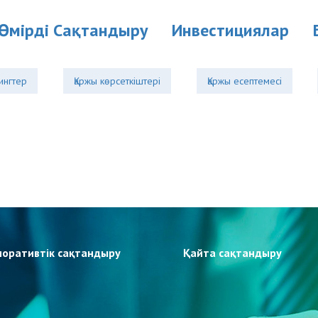
Өмірді Cақтандыру
Инвестициялар
ингтер
Қаржы көрсеткіштері
Қаржы есептемесі
поративтік сақтандыру
Қайта сақтандыру