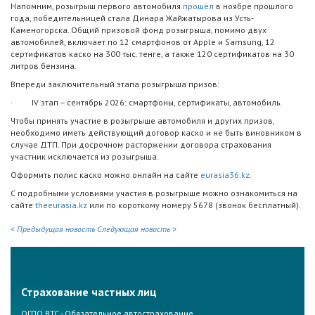
Напомним, розыгрыш первого автомобиля
прошёл
в ноябре прошлого
года, победительницей стала Динара Жайжатырова из Усть-
Каменогорска. Общий призовой фонд розыгрыша, помимо двух
автомобилей, включает по 12 смартфонов от Apple и Samsung, 12
сертификатов каско на 300 тыс. тенге, а также 120 сертификатов на 30
литров бензина.
Впереди заключительный этапа розыгрыша призов:
· IV этап – сентябрь 2026: смартфоны, сертификаты, автомобиль.
Чтобы принять участие в розыгрыше автомобиля и других призов,
необходимо иметь действующий договор каско и не быть виновником в
случае ДТП. При досрочном расторжении договора страхования
участник исключается из розыгрыша.
Оформить полис каско можно онлайн на сайте
eurasia36.kz
.
С подробными условиями участия в розыгрыше можно ознакомиться на
сайте
theeurasia.kz
или по короткому номеру 5678 (звонок бесплатный).
< Предыдущая новость
Следующая новость >
Страхование частных лиц
ОГПО ВТС - Обязательное автострахование