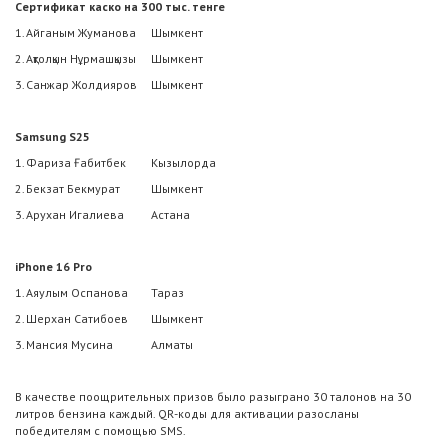
Сертификат каско на 300 тыс. тенге
1.
Айганым Жуманова
Шымкент
2.
Ақтолқын Нұрмашқызы
Шымкент
3.
Санжар Жолдияров
Шымкент
Samsung S25
1.
Фариза Ғабитбек
Кызылорда
2.
Бекзат Бекмурат
Шымкент
3.
Арухан Игалиева
Астана
iPhone 16 Pro
1.
Аяулым Оспанова
Тараз
2.
Шерхан Сатибоев
Шымкент
3.
Мансия Мусина
Алматы
В качестве поощрительных призов было разыграно 30 талонов на 30
литров бензина каждый. QR-коды для активации разосланы
победителям с помощью SMS.