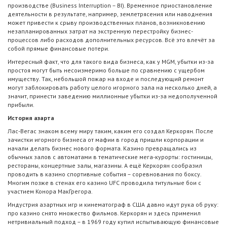
производстве (Business Interruption – BI). Временное приостановление
деятельности в результате, например, землетрясения или наводнения
может привести к срыву производственных планов, возникновению
незапланированных затрат на экстренную перестройку бизнес-
процессов либо расходов дополнительных ресурсов. Всё это влечёт за
собой прямые финансовые потери.
Интересный факт, что для такого вида бизнеса, как у MGM, убытки из-за
простоя могут быть несоизмеримо больше по сравнению с ущербом
имуществу. Так, небольшой пожар на входе и последующий ремонт
могут заблокировать работу целого игорного зала на несколько дней, а
значит, принести заведению миллионные убытки из-за недополученной
прибыли.
История азарта
Лас-Вегас знаком всему миру таким, каким его создал Керкорян. После
зачистки игорного бизнеса от мафии в город пришли корпорации и
начали делать бизнес нового формата. Казино превращались из
обычных залов с автоматами в тематические мега-курорты: гостиницы,
рестораны, концертные залы, магазины. А ещё Керкорян сообразил
проводить в казино спортивные события – соревнования по боксу.
Многим позже в стенах его казино UFC проводила титульные бои с
участием Конора МакГрегора.
Индустрия азартных игр и кинематограф в США давно идут рука об руку:
про казино снято множество фильмов. Керкорян и здесь применил
нетривиальный подход – в 1969 году купил испытывающую финансовые