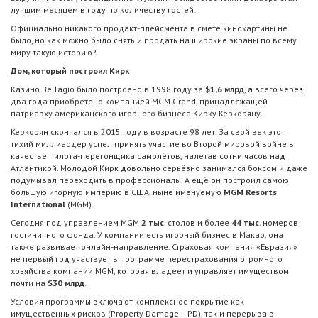
лучшим месяцем в году по количеству гостей.
Официально никакого продакт-плейсмента в смете кинокартины не
было, но как можно было снять и продать на широкие экраны по всему
миру такую историю?
Дом, который построил Кирк
Казино Bellagio было построено в 1998 году за
$1,6 млрд
, а всего через
два года приобретено компанией MGM Grand, принадлежащей
патриарху американского игорного бизнеса Кирку Керкоряну.
Керкорян скончался в 2015 году в возрасте 98 лет. За свой век этот
тихий миллиардер успел принять участие во Второй мировой войне в
качестве пилота-перегонщика самолётов, налетав сотни часов над
Атлантикой. Молодой Кирк довольно серьёзно занимался боксом и даже
подумывал переходить в профессионалы. А ещё он построил самою
большую игорную империю в США, ныне именуемую
MGM Resorts
International
(MGM).
Сегодня под управлением MGM
2 тыс
. столов и более
44 тыс
. номеров
гостиничного фонда. У компании есть игорный бизнес в Макао, она
также развивает онлайн-направление. Страховая компания «Евразия»
не первый год участвует в программе перестрахования огромного
хозяйства компании MGM, которая владеет и управляет имуществом
почти на
$30 млрд
.
Условия программы включают комплексное покрытие как
имущественных рисков (Property Damage – PD), так и перерыва в