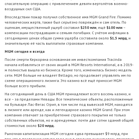
спасательную операцию с привлечением девяти вертолётов военно-
воздушных сил США.
Впоследствии пожар получил собственное имя MGM Grand Fire. Помимо
человеческих жертв, также был серьёзно повреждён и сам отель. По
оценкам, имущественный ущерб составил
$250
млн
, ещё
$100 млн
–
компенсации пострадавшим и семьям погибших. С учётом инфляции в
сегодняшних ценах общая сумма ущерба составила около
$1,5 млрд
, и
значительную её часть выплатили страховые компании.
MGM сегодня и всегда
После смерти Керкоряна основанная им инвесткомпания Tracinda
начала избавляться от своих акций в MGM Resorts International, а в 2019-
м полностью вышла из бизнеса. Кроме того, изменилась бизнес-модель
сети. MGM больше не владеет Bellagio, но продолжает управлять им по
схеме операционного лизинга. Это казино всё ещё приносит MGM
больше всего прибыли.
На сегодняшний день в США MGM принадлежит всего восемь казино, и
все – за пределами Невады. Все тематические объекты, расположенные
на бульваре Лас-Вегас Стрип, в том числе под вывеской MGM, находятся
в лизинге или аренде, как и легендарное казино MGM Grand. При этом
компания отвечает за приобретение страхового покрытия не только
собственных объектов, но и арендуемых: почти две сотни зданий общей
стоимостью около
$20 млрд.
Рыночная капитализация MGM сегодня едва превышает $9 млрд, при
том, что в последние четыре года она в среднем оценивалась примерно