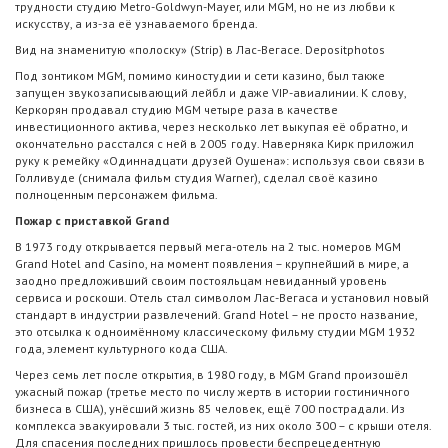
трудности студию Metro-Goldwyn-Mayer, или MGM, но не из любви к
искусству, а из-за её узнаваемого бренда.
Вид на знаменитую «полоску» (Strip) в Лас-Вегасе. Depositphotos
Под зонтиком MGM, помимо киностудии и сети казино, был также
запущен звукозаписывающий лейбл и даже VIP-авиалинии. К слову,
Керкорян продавал студию MGM четыре раза в качестве
инвестиционного актива, через несколько лет выкупая её обратно, и
окончательно расстался с ней в 2005 году. Наверняка Кирк приложил
руку к ремейку «Одиннадцати друзей Оушена»: используя свои связи в
Голливуде (снимала фильм студия Warner), сделал своё казино
полноценным персонажем фильма.
Пожар с приставкой Grand
В 1973 году открывается первый мега-отель на 2 тыс. номеров MGM
Grand Hotel and Casino, на момент появления – крупнейший в мире, а
заодно предложивший своим постояльцам невиданный уровень
сервиса и роскоши. Отель стал символом Лас-Вегаса и установил новый
стандарт в индустрии развлечений. Grand Hotel – не просто название,
это отсылка к одноимённому классическому фильму студии MGM 1932
года, элемент культурного кода США.
Через семь лет после открытия, в 1980 году, в MGM Grand произошёл
ужасный пожар (третье место по числу жертв в истории гостиничного
бизнеса в США), унёсший жизнь 85 человек, ещё 700 пострадали. Из
комплекса эвакуировали 3 тыс. гостей, из них около 300 – с крыши отеля.
Для спасения последних пришлось провести беспрецедентную