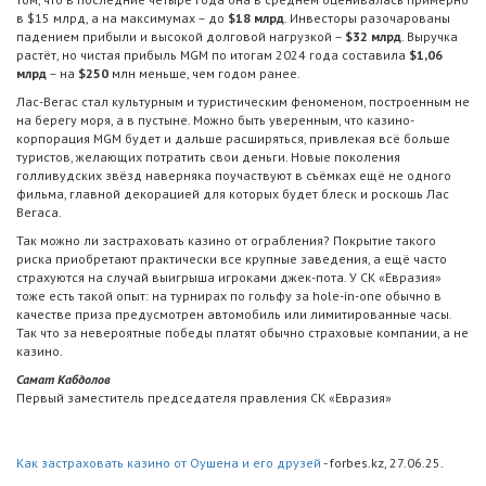
в $15 млрд, а на максимумах – до
$18 млрд
. Инвесторы разочарованы
падением прибыли и высокой долговой нагрузкой –
$32 млрд
. Выручка
растёт, но чистая прибыль MGM по итогам 2024 года составила
$1,06
млрд
– на
$250
млн меньше, чем годом ранее.
Лас-Вегас стал культурным и туристическим феноменом, построенным не
на берегу моря, а в пустыне. Можно быть уверенным, что казино-
корпорация MGM будет и дальше расширяться, привлекая всё больше
туристов, желающих потратить свои деньги. Новые поколения
голливудских звёзд наверняка поучаствуют в съёмках ещё не одного
фильма, главной декорацией для которых будет блеск и роскошь Лас
Вегаса.
Так можно ли застраховать казино от ограбления? Покрытие такого
риска приобретают практически все крупные заведения, а ещё часто
страхуются на случай выигрыша игроками джек-пота. У СК «Евразия»
тоже есть такой опыт: на турнирах по гольфу за hole-in-one обычно в
качестве приза предусмотрен автомобиль или лимитированные часы.
Так что за невероятные победы платят обычно страховые компании, а не
казино.
Самат Кабдолов
Первый заместитель председателя правления СК «Евразия»
Как застраховать казино от Оушена и его друзей
- forbes.kz, 27.06.25.