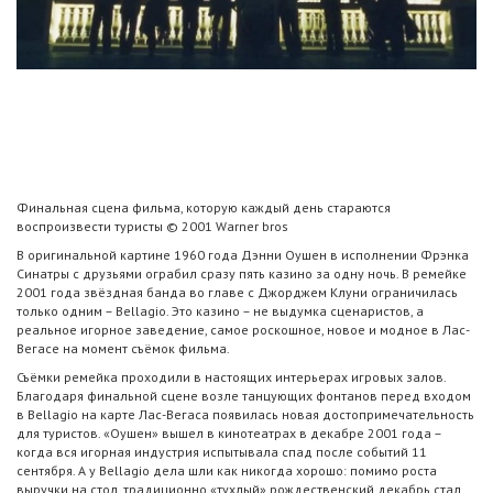
Финальная сцена фильма, которую каждый день стараются
воспроизвести туристы © 2001 Warner bros
В оригинальной картине 1960 года Дэнни Оушен в исполнении Фрэнка
Синатры с друзьями ограбил сразу пять казино за одну ночь. В ремейке
2001 года звёздная банда во главе с Джорджем Клуни ограничилась
только одним – Bellagio. Это казино – не выдумка сценаристов, а
реальное игорное заведение, самое роскошное, новое и модное в Лас-
Вегасе на момент съёмок фильма.
Съёмки ремейка проходили в настоящих интерьерах игровых залов.
Благодаря финальной сцене возле танцующих фонтанов перед входом
в Bellagio на карте Лас-Вегаса появилась новая достопримечательность
для туристов. «Оушен» вышел в кинотеатрах в декабре 2001 года –
когда вся игорная индустрия испытывала спад после событий 11
сентября. А у Bellagio дела шли как никогда хорошо: помимо роста
выручки на стол, традиционно «тухлый» рождественский декабрь стал