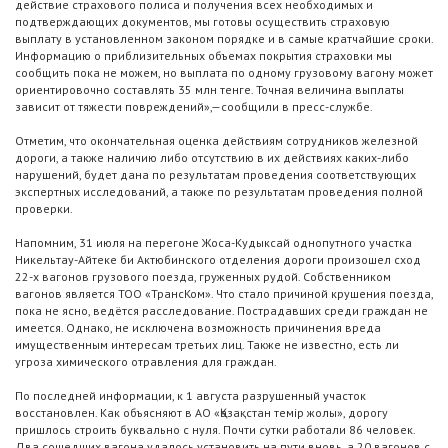
действие страхового полиса и получения всех необходимых и
подтверждающих документов, мы готовы осуществить страховую
выплату в установленном законом порядке и в самые кратчайшие сроки.
Информацию о приблизительных объемах покрытия страховки мы
сообщить пока не можем, но выплата по одному грузовому вагону может
ориентировочно составлять 35 млн тенге. Точная величина выплаты
зависит от тяжести повреждений»,—сообщили в пресс-службе.
Отметим, что окончательная оценка действиям сотрудников железной
дороги, а также наличию либо отсутствию в их действиях каких-либо
нарушений, будет дана по результатам проведения соответствующих
экспертных исследований, а также по результатам проведения полной
проверки.
Напомним, 31 июля на перегоне Жоса-Кудыксай однопутного участка
Никельтау-Айтеке би Актюбинского отделения дороги произошел сход
22-х вагонов грузового поезда, груженных рудой. Собственником
вагонов является ТОО «ТрансКом». Что стало причиной крушения поезда,
пока не ясно, ведётся расследование. Пострадавших среди граждан не
имеется. Однако, не исключена возможность причинения вреда
имущественным интересам третьих лиц. Также не известно, есть ли
угроза химического отравления для граждан.
По последней информации, к 1 августа разрушенный участок
восстановлен. Как объясняют в АО «Қазақстан темір жолы», дорогу
пришлось строить буквально с нуля. Почти сутки работали 86 человек.
Два сошедших вагона удалось установить на пути вновь, а 20 вагонов с