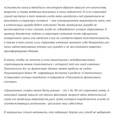
«Стоимость полиса АвтоКаско некоторым образом зависит от количества,
возраста и стажа вождения вписанных в полис водителей. И если страховой
случай наступил в тот момент, когда авто находилось под управлением не
вписанного в страховку человека – это стопроцентная вероятность того, что
в компенсации ущерба будет отказано! Также, возмещение ущерба не
выплачивается в тех случаях, когда не соблюдаются условия страхования. К
примеру, документы поданы в страховую компанию позже официально
оговоренного срока, или сведения в них не соответствуют действительности,
а также в том случае, если страховая компания признала себя банкротом, или
полис автострахования утерян или украден и не восстановлен вовремя»
, -
проинформировал Иминов.
Кстати, чтобы не попасть в сети мошенников и недобросовестных
страховщиков, можно ознакомиться с историей той или иной компании.
Практически все их финансовые данные можно увидеть на сайте
Национального банка РК. информация доступна в разделе «Статистика».
«Страховой сектор» находится в подразделе «Показатели финансового
сектора».
«Процентные ставки могут быть разные – от 1 до 5% от страховой суммы. А
итоговый тариф зависит от многих факторов: возраст авто, водительский
стаж его владельца, аварийность, риск угона, который определяется исходя из
соответствующих рейтингов»
, - рассказал наш собеседник.
В завершении стоит напомнить, что падающее дерево или столб не выбирают