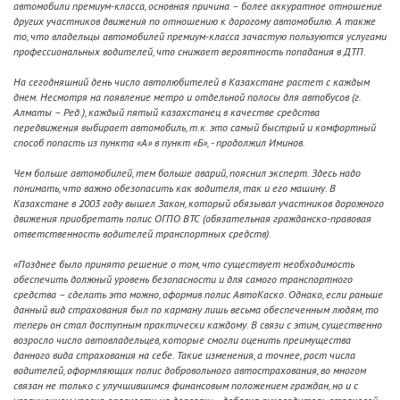
автомобили премиум-класса, основная причина – более аккуратное отношение
других участников движения по отношению к дорогому автомобилю. А также
то, что владельцы автомобилей премиум-класса зачастую пользуются услугами
профессиональных водителей, что снижает вероятность попадания в ДТП.
На сегодняшний день число автолюбителей в Казахстане растет с каждым
днем. Несмотря на появление метро и отдельной полосы для автобусов (г.
Алматы – Ред.), каждый пятый казахстанец в качестве средства
передвижения выбирает автомобиль, т.к. это самый быстрый и комфортный
способ попасть из пункта «А» в пункт «Б», - продолжил Иминов.
Чем больше автомобилей, тем больше аварий, пояснил эксперт. Здесь надо
понимать, что важно обезопасить как водителя, так и его машину. В
Казахстане в 2003 году вышел Закон, который обязывал участников дорожного
движения приобретать полис ОГПО ВТС (обязательная гражданско-правовая
ответственность водителей транспортных средств).
«Позднее было принято решение о том, что существует необходимость
обеспечить должный уровень безопасности и для самого транспортного
средства – сделать это можно, оформив полис АвтоКаско. Однако, если раньше
данный вид страхования был по карману лишь весьма обеспеченным людям, то
теперь он стал доступным практически каждому. В связи с этим, существенно
возросло число автовладельцев, которые смогли оценить преимущества
данного вида страхования на себе. Такие изменения, а точнее, рост числа
водителей, оформляющих полис добровольного автострахования, во многом
связан не только с улучшившимся финансовым положением граждан, но и с