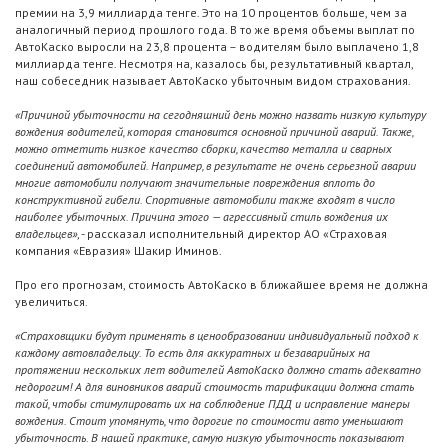
премии на 3,9 миллиарда тенге. Это на 10 процентов больше, чем за
аналогичный период прошлого года. В то же время объемы выплат по
АвтоКаско выросли на 23,8 процента – водителям было выплачено 1,8
миллиарда тенге. Несмотря на, казалось бы, результативный квартал,
наш собеседник называет АвтоКаско убыточным видом страхования.
«Причиной убыточности на сегодняшний день можно назвать низкую культуру
вождения водителей, которая становится основной причиной аварий. Также,
можно отметить низкое качество сборки, качество металла и сварных
соединений автомобилей. Например, в результате не очень серьезной аварии
многие автомобили получают значительные повреждения вплоть до
конструктивной гибели. Спортивные автомобили также входят в число
наиболее убыточных. Причина этого — агрессивный стиль вождения их
владельцев»
, - рассказал исполнительный директор АО «Страховая
компания «Евразия» Шакир Иминов.
Про его прогнозам, стоимость АвтоКаско в ближайшее время не должна
увеличиться.
«Страховщики будут применять в ценообразовании индивидуальный подход к
каждому автовладельцу. То есть для аккуратных и безаварийных на
протяжении нескольких лет водителей АвтоКаско должно стать адекватно
недорогим! А для виновников аварий стоимость тарификации должна стать
такой, чтобы стимулировать их на соблюдение ПДД и исправление манеры
вождения. Стоит упомянуть, что дорогие по стоимости авто уменьшают
убыточность. В нашей практике, самую низкую убыточность показывают