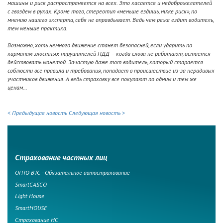
машины и риск распространяется на всех. Это касается и недоброжелателей
с гвоздем в руках. Кроме того, стереотип «меньше ездишь, ниже риск», по
мнению нашего эксперта, себя не оправдывает. Ведь чем реже ездит водитель,
тем меньше практика.
Возможно, хоть немного движение станет безопасней, если ударить по
карманам злостных нарушителей ПДД – когда слова не работают, остается
действовать монетой. Зачастую даже тот водитель, который старается
соблюсти все правила и требования, попадает в происшествие из-за нерадивых
участников движения. А ведь страховку все покупают по одним и тем же
ценам...
< Предыдущая новость
Следующая новость >
Страхование частных лиц
ОГПО ВТС - Обязательное автострахование
SmartCASCO
Light House
SmartHOUSE
Страхование НС