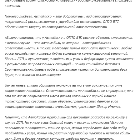
увеличением уровня опасности на дорогах»
, - добавил руководитель страховой
компании.
Немного ликбеза. АвтоКаско – это добровольный вид автострахования,
покрывающий риски, связанные с ущербом для автомашины. ОГПО ВТС
обеспечивает защиту по автогражданской ответственности.
«Важно понимать, что у АвтоКаско и ОГПО ВТС разные объекты страхования:
в первом случае – это автомобиль, во втором – автогражданская
ответственность. А также, в договоре можно прописать практически любые
риски, последствия которых будут возмещены компенсационной выплатой.
Здесь и ДТП, и хулиганство, и вандализм, и угон, и деформация кузова, возникшая
в результате непредвиденных ситуаций – пожар, стихийные бедствия.
Соответственно, данные виды страхования являются дополняющими друг
друга, а не взаимно исключающими.
Тем не менее, стоит обратить внимание на то, в чем заключается суть
страхования АвтоКаско. Ответственность по АвтоКаско не страхуется, но в
это же время покрывается масса рисков, связанных с порчей Вашего
транспортного средства. Таким образом, преимущества данного вида
автострахования становятся очевидными»
, - разъяснил Шакир Иминов.
Понятно, что АвтоКаско нужно лишь для покрытия расходов по ремонту в
случае ДТП. Но у него есть большой минус – высокая стоимость! Если не
полениться и потратить лишнее время, можно определить для себя набор
необходимых услуг, можно «вырезать» пару-тройку пунктов и немного сбить
цену. Есть и другие нюансы, которые следует принять к вниманию.