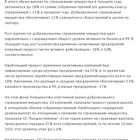
В итоге объем выплат по страхованию имущества в текущем году
увеличился до 18% от суммы собранных премий (по данному классу
страхования) с 11% в прошлом году. Добровольное страхование
имущества обеспечивает 22% совокупного сбора премий в целом по
сектору.
Рост выплат по добровольному страхованию имущества идет
параллельно с сокращением общего уровня активности бизнеса в РК. В
текущем году рост количества временно неактивных предприятий
опережал прирост числа активно действующих - 18% и 10%,
соответственно.
Наибольший прирост временно неактивных компаний был
зафиксирован среди крупных предприятий - на 55%, в то время как
число временно неработающих малых предприятий выросло всего на
18%. Напомним, что крупные и средние предприятия обеспечивают 53%
валового производства в РК, а малые предприятия - 17%.
На этом фоне большинство участников рынка добровольного
страхования имущества, 10 компаний, показали прирост уровня выплат
в отношении объема собранных премий. Наибольшее сокращение
уровня выплат по отношению к премиям по страхованию имущества
показала СК "Лондон-Алматы" - если годом ранее на страховые выплаты
приходилось порядка 25% всех собранных премий, то по итогам 10 мес.
2015 этот уровень упал до 2,6%.
На втором месте - СК "Халык-Казахинстрах", которая за год сократила