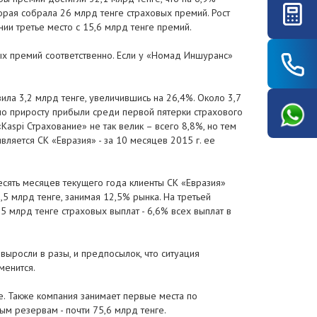
орая собрала 26 млрд тенге страховых премий. Рост
ии третье место с 15,6 млрд тенге премий.
ых премий соответственно. Если у «Номад Иншуранс»
ла 3,2 млрд тенге, увеличившись на 26,4%. Около 3,7
о приросту прибыли среди первой пятерки страхового
aspi Страхование» не так велик – всего 8,8%, но тем
ляется СК «Евразия» - за 10 месяцев 2015 г. ее
есять месяцев текущего года клиенты СК «Евразия»
5 млрд тенге, занимая 12,5% рынка. На третьей
5 млрд тенге страховых выплат - 6,6% всех выплат в
ыросли в разы, и предпосылок, что ситуация
менится.
е. Также компания занимает первые места по
ым резервам - почти 75,6 млрд тенге.