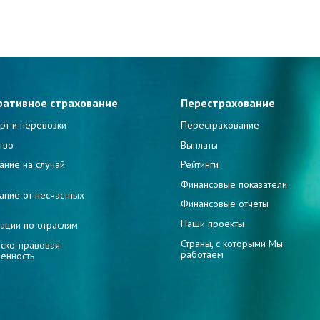
ративное страхование
Перестрахование
рт и перевозки
Перестрахование
тво
Выплаты
ание на случай
Рейтинги
и
Финансовые показатели
ание от несчастных
Финансовые отчеты
Наши проекты
ации по отраслям
Страны, с которыми Мы
ско-правовая
работаем
венность