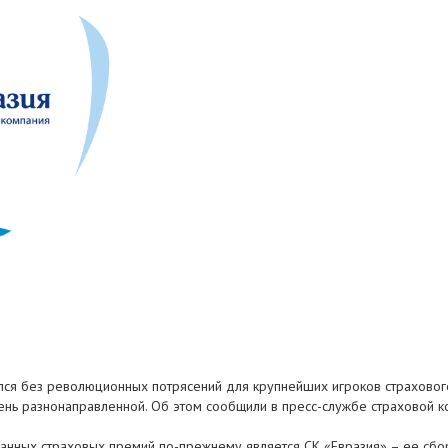
лся без революционных потрясений для крупнейших игроков страхового
ень разнонаправленной. Об этом сообщили в пресс-службе страховой к
нных страховых премий по-прежнему является СК «Евразия» – ее сборы