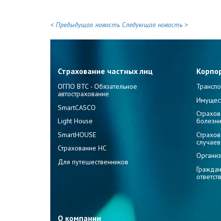
< Предыдущая новость
Следующая новость >
Страхование частных лиц
Корпо
ОГПО ВТС - Обязательное
Транспо
автострахование
Имущес
SmartCASCO
Страхов
Light House
болезн
SmartHOUSE
Страхов
случаев
Страхование НС
Организ
Для путешественников
Граждан
ответст
О компании