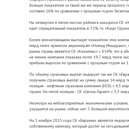
больше показателя за такой же же период прошлого го
составил 16% по сравнению с прошлым годом. Гигантск
На четвертом и пятом местах рейтинга находятся СК «
идет отрицательный показатель в 7,1%, то «Kaspi Стра
Более впечатляющими выглядят показатели этих компан
млрд тенге принесла акционерам «Номад Иншуранс», 
рынка страны является СК «Казахмыс» с 614%, что в аб
не менее компания показала почти 19,7 млрд тенге чис
прибыль выросла по сравнению с прошлым годом на 15
По объему страховых выплат лидирует так же СК «Евра
получили страховых выплат на сумму свыше 14 млрд те
позиции - нефтяная страховая компания (НСК) с 4,3 мл
стране. На пятой позиции - СК «Цесна-Гарант» с 3,3 млр
Несмотря на неблагоприятные экономические условия, 
ухудшится на рынке, сейчас нет. С большой вероятност
На 1 ноября 2015 года СК «Евразия» является лидером
собственному капиталу, который достиг на сегодняшний