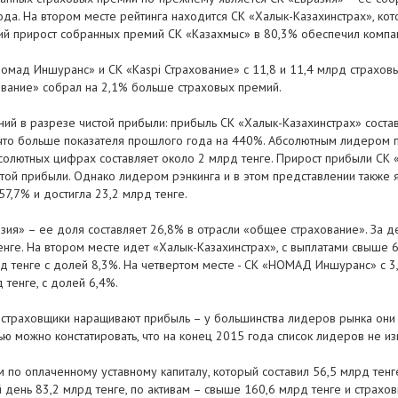
да. На втором месте рейтинга находится СК «Халык-Казахинстрах», кот
ий прирост собранных премий СК «Казахмыс» в 80,3% обеспечил компан
Номад Иншуранс» и СК «Kaspi Страхование» с 11,8 и 11,4 млрд страхов
хование» собрал на 2,1% больше страховых премий.
ий в разрезе чистой прибыли: прибыль СК «Халык-Казахинстрах» состави
что больше показателя прошлого года на 440%. Абсолютным лидером п
солютных цифрах составляет около 2 млрд тенге. Прирост прибыли СК «K
той прибыли. Однако лидером рэнкинга и в этом представлении также яв
7,7% и достигла 23,2 млрд тенге.
зия» – ее доля составляет 26,8% в отрасли «общее страхование». За д
нге. На втором месте идет «Халык-Казахинстрах», с выплатами свыше 6,
рд тенге с долей 8,3%. На четвертом месте - СК «НОМАД Иншуранс» с 3,
д тенге, с долей 6,4%.
страховщики наращивают прибыль – у большинства лидеров рынка они в
ью можно констатировать, что на конец 2015 года список лидеров не из
 по оплаченному уставному капиталу, который составил 56,5 млрд тенг
 день 83,2 млрд тенге, по активам – свыше 160,6 млрд тенге и страхов