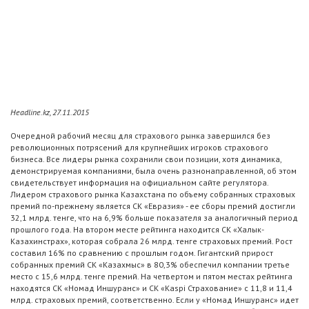
Headline.kz, 27.11.2015
Очередной рабочий месяц для страхового рынка завершился без
революционных потрясений для крупнейших игроков страхового
бизнеса. Все лидеры рынка сохранили свои позиции, хотя динамика,
демонстрируемая компаниями, была очень разнонаправленной, об этом
свидетельствует информация на официальном сайте регулятора.
Лидером страхового рынка Казахстана по объему собранных страховых
премий по-прежнему является СК «Евразия» - ее сборы премий достигли
32,1 млрд. тенге, что на 6,9% больше показателя за аналогичный период
прошлого года. На втором месте рейтинга находится СК «Халык-
Казахинстрах», которая собрала 26 млрд. тенге страховых премий. Рост
составил 16% по сравнению с прошлым годом. Гигантский прирост
собранных премий СК «Казахмыс» в 80,3% обеспечил компании третье
место с 15,6 млрд. тенге премий. На четвертом и пятом местах рейтинга
находятся СК «Номад Иншуранс» и СК «Kaspi Страхование» с 11,8 и 11,4
млрд. страховых премий, соответственно. Если у «Номад Иншуранс» идет