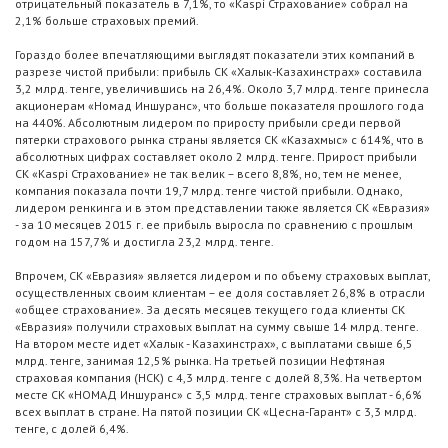
отрицательный показатель в 7,1%, то «Kaspi Страхование» собрал на
2,1% больше страховых премий.
Гораздо более впечатляющими выглядят показатели этих компаний в
разрезе чистой прибыли: прибыль СК «Халык-Казахинстрах» составила
3,2 млрд. тенге, увеличившись на 26,4%. Около 3,7 млрд. тенге принесла
акционерам «Номад Иншуранс», что больше показателя прошлого года
на 440%. Абсолютным лидером по приросту прибыли среди первой
пятерки страхового рынка страны является СК «Казахмыс» с 614%, что в
абсолютных цифрах составляет около 2 млрд. тенге. Прирост прибыли
СК «Kaspi Страхование» не так велик – всего 8,8%, но, тем не менее,
компания показала почти 19,7 млрд. тенге чистой прибыли. Однако,
лидером ренкинга и в этом представлении также является СК «Евразия»
- за 10 месяцев 2015 г. ее прибыль выросла по сравнению с прошлым
годом на 157,7% и достигла 23,2 млрд. тенге.
Впрочем, СК «Евразия» является лидером и по объему страховых выплат,
осуществленных своим клиентам – ее доля составляет 26,8% в отрасли
«общее страхование». За десять месяцев текущего года клиенты СК
«Евразия» получили страховых выплат на сумму свыше 14 млрд. тенге.
На втором месте идет «Халык - Казахинстрах», с выплатами свыше 6,5
млрд. тенге, занимая 12,5% рынка. На третьей позиции Нефтяная
страховая компания (НСК) с 4,3 млрд. тенге с долей 8,3%. На четвертом
месте СК «НОМАД Иншуранс» с 3,5 млрд. тенге страховых выплат - 6,6%
всех выплат в стране. На пятой позиции СК «Цесна-Гарант» с 3,3 млрд.
тенге, с долей 6,4%.