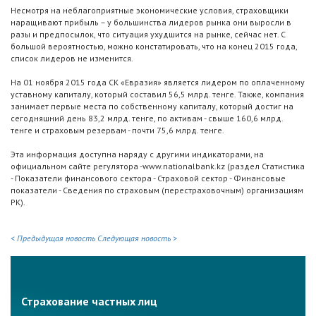
Несмотря на неблагоприятные экономические условия, страховщики
наращивают прибыль – у большинства лидеров рынка они выросли в
разы и предпосылок, что ситуация ухудшится на рынке, сейчас нет. С
большой вероятностью, можно констатировать, что на конец 2015 года,
список лидеров не изменится.
На 01 ноября 2015 года СК «Евразия» является лидером по оплаченному
уставному капиталу, который составил 56,5 млрд. тенге. Также, компания
занимает первые места по собственному капиталу, который достиг на
сегодняшний день 83,2 млрд. тенге, по активам - свыше 160,6 млрд.
тенге и страховым резервам - почти 75,6 млрд. тенге.
Эта информация доступна наряду с другими индикаторами, на
официальном сайте регулятора -www.nationalbank.kz (раздел Статистика
- Показатели финансового сектора - Страховой сектор - Финансовые
показатели - Сведения по страховым (перестраховочным) организациям
РК).
< Предыдущая новость
Следующая новость >
Страхование частных лиц