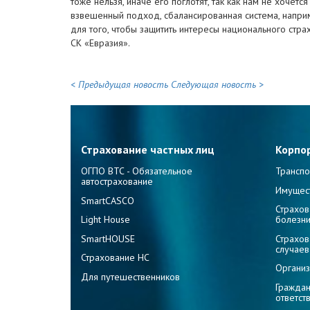
тоже нельзя, иначе его поглотят, так как нам не хочет
взвешенный подход, сбалансированная система, наприм
для того, чтобы защитить интересы национального стр
СК «Евразия».
< Предыдущая новость
Следующая новость >
Страхование частных лиц
Корпо
ОГПО ВТС - Обязательное
Транспо
автострахование
Имущес
SmartCASCO
Страхов
Light House
болезн
SmartHOUSE
Страхов
случаев
Страхование НС
Организ
Для путешественников
Граждан
ответст