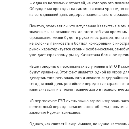
– одна из нескольких отраслей, на которую это повли
Обсуждения проходят на самом высоком уровне, но пок
на сегодняшний день лидеров национального страхово
Понятно, отмечает он, что вступление Казахстана в эт
значение, и за оставшееся до этого события время мы
страхование жизни будет в руках иностранцев, деньги 
не склонны паниковать и бояться конкуренции с иност
рынок характеризуется своими особенностями, самобыт
уже дает страховому рынку Казахстана большое преим
«Если говорить о перспективах вступления в ВТО Каза
будут уравнены. Этот факт является одной из угроз дл
департамента регионального и личного андеррайтинга 
сегодняшний день российские передовые страховые о
капитализации, и в плане технического и технологичес
«В перспективе ЕЭП очень важно гармонизировать зако
переходный период нарастить свои объемы, повысить п
заключил Нуржан Есимханов.
Однако, как считает Шакир Иминов, не нужно «вставать