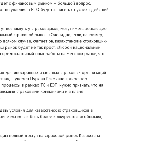
 будет с финансовым рынком – большой вопрос.
т вступления в ВТО будет зависеть от успеха действий
огут возникнуть у страховщиков, могут иметь решающее
альный страховой рынок. «Очевидно, если, например,
 всяком случае, считает он, казахстанские страховщики
аш рынок будет не так прост. «Любой национальный
я предостаточный опыт работы на местном рынке, что
ия для иностранных и местных страховых организаций
ства», – уверен Нуржан Есимханов, директор
роцессы в рамках ТС и ЕЭП, нужно признать, что на
анскими страховыми компаниями и в плане
.
ать условия для казахстанских страховщиков в
ктиве мы могли быть более конкурентоспособными», –
анцам полный доступ на страховой рынок Казахстана