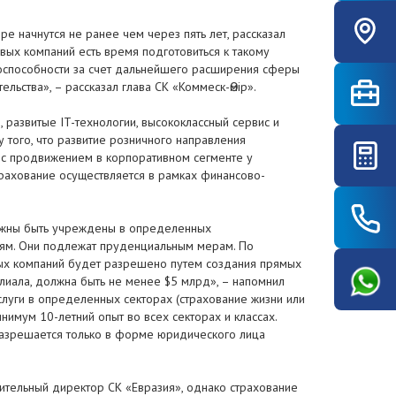
е начнутся не ранее чем через пять лет, рассказал
овых компаний есть время подготовиться к такому
тоспособности за счет дальнейшего расширения сферы
льства», – рассказал глава СК «Коммеск-Өмір».
развитые IT-технологии, высококлассный сервис и
 того, что развитие розничного направления
и с продвижением в корпоративном сегменте у
страхование осуществляется в рамках финансово-
олжны быть учреждены в определенных
иям. Они подлежат пруденциальным мерам. По
овых компаний будет разрешено путем создания прямых
лиала, должна быть не менее $5 млрд», – напомнил
слуги в определенных секторах (страхование жизни или
нимум 10-летний опыт во всех секторах и классах.
разрешается только в форме юридического лица
нительный директор СК «Евразия», однако страхование