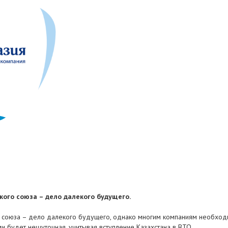
ого союза – дело далекого будущего.
 союза – дело далекого будущего, однако многим компаниям необходи
и будет нешуточная, учитывая вступление Казахстана в ВТО.