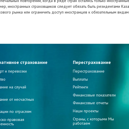
ся печальных повторений, когда в ряде стран остались только иностранн
ер, иностранных страховщиков следует обязать быть резидентами Казах
ахового рынка или ограничить доступ иностранцев к обязательным вида
ративное страхование
Перестрахование
рт и перевозки
Перестрахование
тво
Выплаты
ание на случай
Рейтинги
и
Финансовые показатели
ание от несчастных
Финансовые отчеты
Наши проекты
ации по отраслям
Страны, с которыми Мы
ско-правовая
работаем
венность