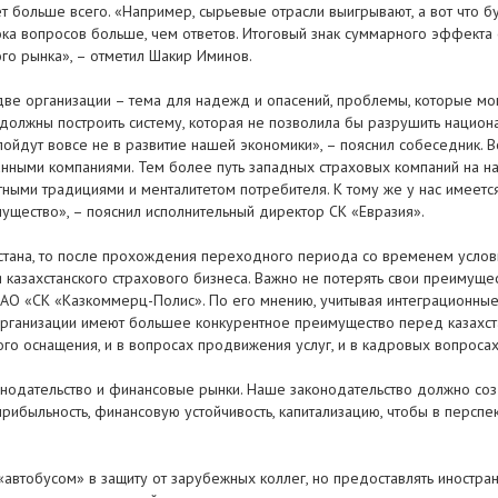
яет больше всего. «Например, сырьевые отрасли выигрывают, а вот что
а вопросов больше, чем ответов. Итоговый знак суммарного эффекта о
го рынка», – отметил Шакир Иминов.
и две организации – тема для надежд и опасений, проблемы, которые м
 должны построить систему, которая не позволила бы разрушить национ
пойдут вовсе не в развитие нашей экономики», – пояснил собеседник. Во
ранными компаниями. Тем более путь западных страховых компаний на н
ными традициями и менталитетом потребителя. К тому же у нас имеетс
ущество», – пояснил исполнительный директор СК «Евразия».
хстана, то после прохождения переходного периода со временем услов
я казахстанского страхового бизнеса. Важно не потерять свои преимуще
АО «СК «Казкоммерц-Полис». По его мнению, учитывая интеграционные п
рганизации имеют большее конкурентное преимущество перед казахст
кого оснащения, и в вопросах продвижения услуг, и в кадровых вопросах
нодательство и финансовые рынки. Наше законодательство должно созд
рибыльность, финансовую устойчивость, капитализацию, чтобы в перспе
 «автобусом» в защиту от зарубежных коллег, но предоставлять иностр