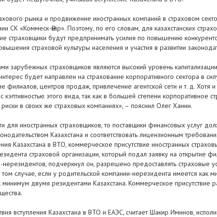
ахового рынка и продвижение иностранных компаний в страховом сектор
и СК «Коммеск-Өмір». Поэтому, по его словам, для казахстанских страх
нские страховщики будут предпринимать усилия по повышению конкурен
вышения страховой культуры населения и участия в развитии законодате
ми зарубежных страховщиков являются высокий уровень капитализации, 
интерес будет направлен на страхование корпоративного сектора в силу
 филиалов, центров продаж, привлечение агентской сети и т. д. Хотя 
 с кэптивностью этого вида, так как в большей степени корпоративное 
риски в своих же страховых компаниях», – пояснил Олег Ханин.
сти для иностранных страховщиков, то поставщики финансовых услуг д
конодательством Казахстана и соответствовать лицензионным требован
ления Казахстана в ВТО, коммерческое присутствие иностранных страх
зидента страховой организации, который подал заявку на открытие фи
й-нерезидентов, подчеркнул он, разрешено предоставлять страховые у
в том случае, если у родительской компании-нерезидента имеется как ми
к минимум двумя резидентами Казахстана. Коммерческое присутствие 
щества.
вия вступления Казахстана в ВТО и ЕАЭС, считает Шакир Иминов, испол