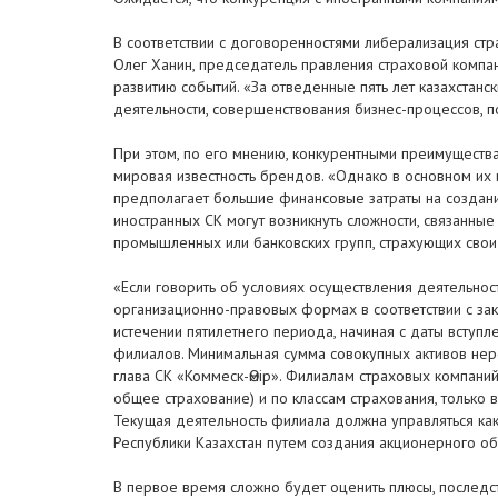
В соответствии с договоренностями либерализация стр
Олег Ханин, председатель правления страховой компани
развитию событий. «За отведенные пять лет казахста
деятельности, совершенствования бизнес-процессов, по
При этом, по его мнению, конкурентными преимущества
мировая известность брендов. «Однако в основном их 
предполагает большие финансовые затраты на создание
иностранных СК могут возникнуть сложности, связанные
промышленных или банковских групп, страхующих свои 
«Если говорить об условиях осуществления деятельно
организационно-правовых формах в соответствии с за
истечении пятилетнего периода, начиная с даты вступ
филиалов. Минимальная сумма совокупных активов нере
глава СК «Коммеск-Өмір». Филиалам страховых компани
общее страхование) и по классам страхования, только 
Текущая деятельность филиала должна управляться ка
Республики Казахстан путем создания акционерного об
В первое время сложно будет оценить плюсы, последст