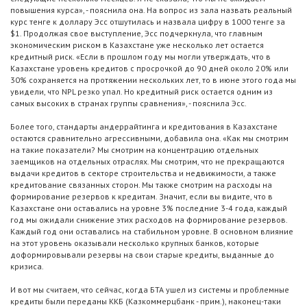
повышения курса», - пояснила она. На вопрос из зала назвать реальный
курс тенге к доллару Эсс отшутилась и назвала цифру в 1000 тенге за
$1. Продолжая свое выступление, Эсс подчеркнула, что главным
экономическим риском в Казахстане уже несколько лет остается
кредитный риск. «Если в прошлом году мы могли утверждать, что в
Казахстане уровень кредитов с просрочкой до 90 дней около 20% или
30% сохраняется на протяжении нескольких лет, то в июне этого года мы
увидели, что NPL резко упал. Но кредитный риск остается одним из
самых высоких в странах группы сравнения», - пояснила Эсс.
Более того, стандарты андеррайтинга и кредитования в Казахстане
остаются сравнительно агрессивными, добавила она. «Как мы смотрим
на такие показатели? Мы смотрим на концентрацию отдельных
заемщиков на отдельных отраслях. Мы смотрим, что не прекращаются
выдачи кредитов в секторе строительства и недвижимости, а также
кредитование связанных сторон. Мы также смотрим на расходы на
формирование резервов к кредитам. Значит, если вы видите, что в
Казахстане они оставались на уровне 3% последние 3-4 года, каждый
год мы ожидали снижение этих расходов на формирование резервов.
Каждый год они оставались на стабильном уровне. В основном влияние
на этот уровень оказывали несколько крупных банков, которые
доформировывали резервы на свои старые кредиты, выданные до
кризиса.
И вот мы считаем, что сейчас, когда БТА ушел из системы и проблемные
кредиты были переданы ККБ (Казкоммерцбанк - прим.), наконец-таки