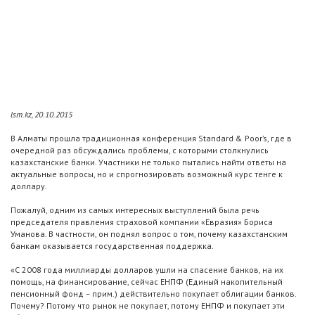
lsm.kz, 20.10.2015
В Алматы прошла традиционная конференция Standard & Poor’s, где в
очередной раз обсуждались проблемы, с которыми столкнулись
казахстанские банки. Участники не только пытались найти ответы на
актуальные вопросы, но и спрогнозировать возможный курс тенге к
доллару.
Пожалуй, одним из самых интересных выступлений была речь
председателя правления страховой компании «Евразия» Бориса
Уманова. В частности, он поднял вопрос о том, почему казахстанским
банкам оказывается государственная поддержка.
«C 2008 года миллиарды долларов ушли на спасение банков, на их
помощь, на финансирование, сейчас ЕНПФ (Единый накопительный
пенсионный фонд – прим.) действительно покупает облигации банков.
Почему? Потому что рынок не покупает, потому ЕНПФ и покупает эти