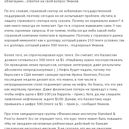
облигации», - ответил на свой вопрос Уманов.
По его словам, страховой сектор не избалован государственной
поддержкой, поэтому сегодня он не испытывает проблем. «Кстати, в
защиту страхового сектора хочу сказать. Почему он нормально живет? А
нам никто никогда не помогает. Где-то в стороне выживаем сами. У нас
очень скромные запросы. Я не помню, чтобы когда-либо какой-либо
страховой компании помогали в принципе. Поэтому у страхового рынка
хороший иммунитет как к доллару, который равен 150 тенге условно, так
и к доллару, который равен 300 тенге», - подчеркнул Уманов.
Более того, он спрогнозировал курс тенге. Он считает, что Казахстан
должен готовиться к 300 тенге за $1. «Нацбанку нужно посочувствовать.
Он проводник неких процессов, которые, интегрируя, дают результаты
абсолютно непредсказуемые (..) Нефть будет падать, потому что
Евросоюз и США меняют санкции против Ирана. Конечно, Россия
последние недели делает все, что можно, в том числе в
нетрадиционном стиле поднимает цены на нефть. Но боюсь, что это уже
как мертвому припаки. Даже физические потери не приведут к тому,
чтобы нефть ушла к $80-100 (за баррель – прим.). Хотя, да, мы слышали
заявление нефтяников: ждите $100. Думаю, что Казахстану надо
привыкать к цифре 300 (тенге за $1 – прим.)», - сообщил Уманов.
При этом замдиректора группы «Финансовые институты Standard &
Poor's» Аннетт Эсс не отрицает того, что курс тенге может быть повышен.
«Мы не ожидаем негативных рейтинговых действий по банкам
следующие несколько месяцев. Я не сказала, что мы не ожидаем