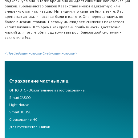
подчеркнула она. В то же время она ожидает снижении капитализации
банков. «Большинство банков Казахстана имеют адекватную или
умеренную капитализацию. Мы видим, что капитал был в тенге. В то
время как активы и пассивы были в валюте. Они переоценились по
более высоким ставкам. Поэтому мы ожидаем снижения показателя
капитализации. В то время как уровень прибыльности достаточно
низкий для того, чтобы поддерживать рост банковской системы», -
заключила Эсс.
< Предыдущая новость
Следующая новость >
Страхование частных лиц
ОГПО ВТС - Обязательное автострахование
SmartCASCO
Light House
SmartHOUSE
Страхование НС
Для путешественников