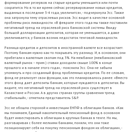
формирование резервов на старые кредиты уменьшится или почти
сократится. Но в то же время сейчас резервирование новых кредитов,
выданных в последние 3-4 года, увеличится», - подчеркнула Эсс. Также
она затронула тему отраслевых рисков. Эсс видит в качестве основной
проблемы риск ликвидности. «В феврале этого года мы также поставили
негативный тренд на отраслевой риск банковской системы. Ввиду
большой долларизации депозитов, которая не уменьшается, а даже
увеличивается, у банков возник недостаток тенговой ликвидности.
Разница кредитов и депозитов в иностранной валюте все возрастает.
Поэтому банкам нужно как-то покрывать эту разницу. И, в основном, они
прибегали к валютным свопам под 3%. На межбанке (межбанковский
валютный рынок – прим.) ставки доходили свыше 100% в конце
прошлого и в начале этого года», - пояснила Эсс. Она не забыла
упомянуть и про созданный фонд проблемных кредитов. По ее словам,
фонд не реализует свои функции, как это планировалось ранее. «Вместо
этого фонд дает депозиты банкам, которые нуждаются в депозитах. Вы
видите, что негативный тренд на отраслевой риск существует в
Казахстане и России. А в других странах группы сравнения тренд
стабильный», - отметила представитель S&P.
Эсс не обошла стороной и инвестиции ЕНПФ в облигации банков. «Как
мы понимаем, Единый накопительный пенсионный фонд в основном
будет инвестировать в облигации в крупных банках в тенге. Но мы,
разговаривая с более мелкими банками, поняли, что они тоже
позиционируют себя на покупку пенсионным фондом их облигации», -