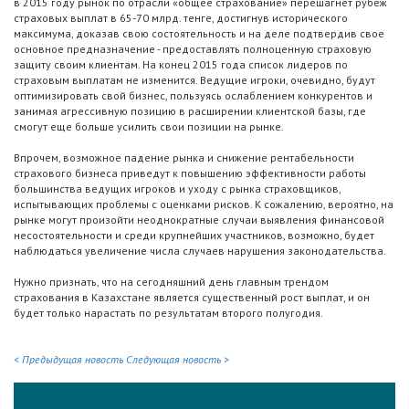
в 2015 году рынок по отрасли «общее страхование» перешагнет рубеж
страховых выплат в 65-70 млрд. тенге, достигнув исторического
максимума, доказав свою состоятельность и на деле подтвердив свое
основное предназначение - предоставлять полноценную страховую
защиту своим клиентам. На конец 2015 года список лидеров по
страховым выплатам не изменится. Ведущие игроки, очевидно, будут
оптимизировать свой бизнес, пользуясь ослаблением конкурентов и
занимая агрессивную позицию в расширении клиентской базы, где
смогут еще больше усилить свои позиции на рынке.
Впрочем, возможное падение рынка и снижение рентабельности
страхового бизнеса приведут к повышению эффективности работы
большинства ведущих игроков и уходу с рынка страховщиков,
испытывающих проблемы с оценками рисков. К сожалению, вероятно, на
рынке могут произойти неоднократные случаи выявления финансовой
несостоятельности и среди крупнейших участников, возможно, будет
наблюдаться увеличение числа случаев нарушения законодательства.
Нужно признать, что на сегодняшний день главным трендом
страхования в Казахстане является существенный рост выплат, и он
будет только нарастать по результатам второго полугодия.
< Предыдущая новость
Следующая новость >