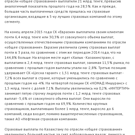
отрасли «общее страхование» выплатили 21 млрд. тенге, превысив
аналогичный показатель прошлого года на 28,5%. Как и прежде,
большая часть выплаченных средств пришлась на страховые
организации, входящие в 5-ку лучших страховых компаний по этому
сегменту.
На конец апреля 2015 года СК «Евразия» выплатила своим клиентам
почти 6,4 млрд. тенге или 30,3% от совокупного объема выплат,
осуществленных отечественными страховыми компаниями по отрасли
«общее страхование». Евразия увеличила сумму страховых выплат
почти в 3 раза, по сравнению с этим же периодом 2014 года, что на
144,8% больше. На втором месте идет «Халык - Казахинстрах», с
выплатами в 2,4 млрд. тенге страховых выплат, занимая 11,5% рынка, по
сравнению с прошлым годом выплаты упали на -2,8%. Третью позицию
удерживает СК «Цесна гарант» с 1,51 млрд. тенге страховых выплат -
7,2% всех выплат в стране, которые уменьшились по сравнению с
прошлым годом на -4%. На четвертой позиции СК «НОМАД Иншуранс» с
1,5 млрд. тенге с долей 7,1%. Выплаты увеличились на 0,2%. «ИНТЕРТИЧ»
занимает пятую строчку лидеров почти c 1,2 млрд. тенге страховых
выплат - 5,6% от совокупного объема выплат. Они выросли по
сравнению с прошлым годом на 69,9%. Количество крупных
страховщиков, выплативших более 1 млрд. тенге, выросло до 6
компаний, сюда входит, помимо вышеперечисленных страховщиков,
также АО «Нефтяная страховая компания».
Страховые выплаты по Казахстану по отрасли «общее страхование»
увеличились большей частью за счет добровольных видов: личного и