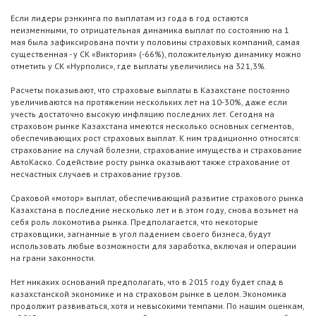
Если лидеры рэнкинга по выплатам из года в год остаются
неизменными, то отрицательная динамика выплат по состоянию на 1
мая была зафиксирована почти у половины страховых компаний, самая
существенная - у СК «Виктория» (-66%), положительную динамику можно
отметить у СК «Нурполис», где выплаты увеличились на 321,3%.
Расчеты показывают, что страховые выплаты в Казахстане постоянно
увеличиваются на протяжении нескольких лет на 10-30%, даже если
учесть достаточно высокую инфляцию последних лет. Сегодня на
страховом рынке Казахстана имеются несколько основных сегментов,
обеспечивающих рост страховых выплат. К ним традиционно относятся:
страхование на случай болезни, страхование имущества и страхование
АвтоКаско. Содействие росту рынка оказывают также страхование от
несчастных случаев и страхование грузов.
Сраховой «мотор» выплат, обеспечивающий развитие страхового рынка
Казахстана в последние несколько лет и в этом году, снова возьмет на
себя роль локомотива рынка. Предполагается, что некоторые
страховщики, загнанные в угол падением своего бизнеса, будут
использовать любые возможности для заработка, включая и операции
на грани законности.
Нет никаких оснований предполагать, что в 2015 году будет спад в
казахстанской экономике и на страховом рынке в целом. Экономика
продолжит развиваться, хотя и невысокими темпами. По нашим оценкам,