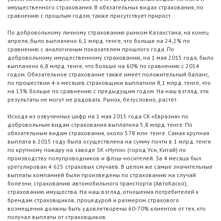
имущественного страхования. В обязательных видах страхования, по
сравнению с прошлым годом, также присутствует прирост.
По добровольному личному страхованию рынком Казахстана, на конец
апреля, было выплачено 6,1 млрд. тенге, что больше на 24,2% по
сравнению с аналогичным показателем прошлого года. По
добровольному имущественному страхованию, на 1 мая 2015 года, было
выплачено 6,8 млрд. тенге, что больше на 60% по сравнению с 2014
годом. Обязательное страхование также имеет положительный баланс,
по прошествии 4-х месяцев страховщики выплатили 8,1 млрд. тенге, что
на 13% больше по сравнению с предыдущим годом. На наш взгляд, эти
результаты не могут не радовать. Рынок, безусловно, растет.
Исходя из озвученных цифр на 1 мая 2015 года СК «Евразия» по
добровольным видам страхования выплатила 5,8 млрд. тенге. По
обязательным видам страхования, около 578 млн. тенге. Самая крупная
выплата в 2015 году была осуществлена на сумму почти в 1 млрд. тенге
по крупному пожару на заводе SK «Hynix» (город Уси, Китай) по
производству полупроводников и флэш-носителей. За 4 месяца был
урегулирован 4 625 страховых случаев. В целом же самые значительные
выплаты компанией были произведены по страхованию на случай
болезни, страхованию автомобильного транспорта (АвтоКаско),
страхованию имущества. На наш взгляд, отношения потребителей к
брендам страховщиков, процедурой и размером страхового
возмещения должны быть удовлетворены 60-70% клиентов от тех, кто
получал выплаты от страховщиков.