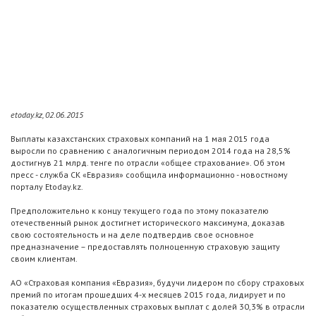
etoday.kz, 02.06.2015
Выплаты казахстанских страховых компаний на 1 мая 2015 года
выросли по сравнению с аналогичным периодом 2014 года на 28,5%
достигнув 21 млрд. тенге по отрасли «общее страхование». Об этом
пресс - служба СК «Евразия» сообщила информационно - новостному
порталу Etoday.kz.
Предположительно к концу текущего года по этому показателю
отечественный рынок достигнет исторического максимума, доказав
свою состоятельность и на деле подтвердив свое основное
предназначение – предоставлять полноценную страховую защиту
своим клиентам.
АО «Страховая компания «Евразия», будучи лидером по сбору страховых
премий по итогам прошедших 4-х месяцев 2015 года, лидирует и по
показателю осуществленных страховых выплат с долей 30,3% в отрасли