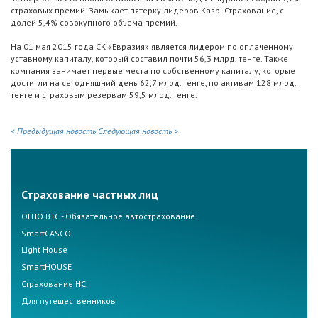
страховых премий. Замыкает пятерку лидеров Kaspi Страхование, с
долей 5,4% совокупного объема премий.
На 01 мая 2015 года СК «Евразия» является лидером по оплаченному
уставному капиталу, который составил почти 56,3 млрд. тенге. Также
компания занимает первые места по собственному капиталу, которые
достигли на сегодняшний день 62,7 млрд. тенге, по активам 128 млрд.
тенге и страховым резервам 59,5 млрд. тенге.
< Предыдущая новость
Следующая новость >
Страхование частных лиц
ОГПО ВТС - Обязательное автострахование
SmartCASCO
Light House
SmartHOUSE
Страхование НС
Для путешественников