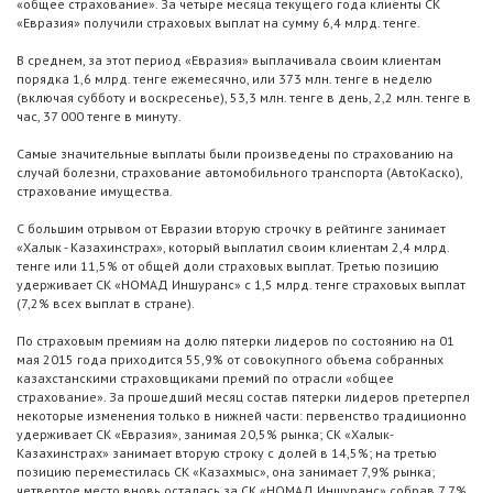
«общее страхование». За четыре месяца текущего года клиенты СК
«Евразия» получили страховых выплат на сумму 6,4 млрд. тенге.
В среднем, за этот период «Евразия» выплачивала своим клиентам
порядка 1,6 млрд. тенге ежемесячно, или 373 млн. тенге в неделю
(включая субботу и воскресенье), 53,3 млн. тенге в день, 2,2 млн. тенге в
час, 37 000 тенге в минуту.
Самые значительные выплаты были произведены по страхованию на
случай болезни, страхование автомобильного транспорта (АвтоКаско),
страхование имущества.
С большим отрывом от Евразии вторую строчку в рейтинге занимает
«Халык - Казахинстрах», который выплатил своим клиентам 2,4 млрд.
тенге или 11,5% от общей доли страховых выплат. Третью позицию
удерживает СК «НОМАД Иншуранс» с 1,5 млрд. тенге страховых выплат
(7,2% всех выплат в стране).
По страховым премиям на долю пятерки лидеров по состоянию на 01
мая 2015 года приходится 55,9% от совокупного объема собранных
казахстанскими страховщиками премий по отрасли «общее
страхование». За прошедший месяц состав пятерки лидеров претерпел
некоторые изменения только в нижней части: первенство традиционно
удерживает СК «Евразия», занимая 20,5% рынка; СК «Халык-
Казахинстрах» занимает вторую строку с долей в 14,5%; на третью
позицию переместилась СК «Казахмыс», она занимает 7,9% рынка;
четвертое место вновь осталась за СК «НОМАД Иншуранс» собрав 7,7%