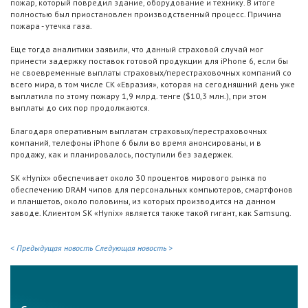
пожар, который повредил здание, оборудование и технику. В итоге
полностью был приостановлен производственный процесс. Причина
пожара - утечка газа.
Еще тогда аналитики заявили, что данный страховой случай мог
принести задержку поставок готовой продукции для iPhone 6, если бы
не своевременные выплаты страховых/перестраховочных компаний со
всего мира, в том числе СК «Евразия», которая на сегодняшний день уже
выплатила по этому пожару 1,9 млрд. тенге ($10,3 млн.), при этом
выплаты до сих пор продолжаются.
Благодаря оперативным выплатам страховых/перестраховочных
компаний, телефоны iPhone 6 были во время анонсированы, и в
продажу, как и планировалось, поступили без задержек.
SK «Hynix» обеспечивает около 30 процентов мирового рынка по
обеспечению DRAM чипов для персональных компьютеров, смартфонов
и планшетов, около половины, из которых производится на данном
заводе. Клиентом SK «Hynix» является также такой гигант, как Samsung.
< Предыдущая новость
Следующая новость >