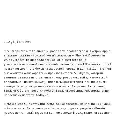
etoday.kz, 13.05.2015
9 сентября 2014 года лидер мировой технологической индустрии Apple
впервые показал миру свой новый смартфон — iPhone 6. Преемники
Стива Джобса шокировали всех оснащением телефона
усовершенствованной оперативной памяти быстрым LTE-чипом, который
позволяет достигать больших скоростей передачи данных. Данные чипы
выпускаются южнокорейским производителем SK «Hynix», который
занимается также изготовлением полупроводниковой динамической
оперативной памяти (DRAM), чипов и микросхем флэш-памяти, а риски
завода были перестрахованы в казахстанской страховой компании
Евразия. Об этом пресс - служба СК Евразия сообщила информационно -
новостному порталу Etoday.kz.
В свою очередь, в сотрудничестве Южнокорейской компании SK «Hynix»
и Казахстанской компании уже был опыт, когда в городе Уси (Китай)
произошел сильный взрыв на данном заводе. В результате чего возник