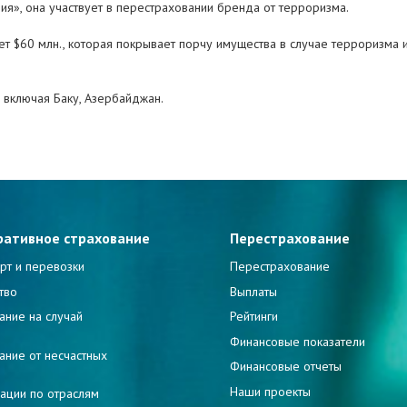
ия», она участвует в перестраховании бренда от терроризма.
т $60 млн., которая покрывает порчу имущества в случае терроризма и
, включая Баку, Азербайджан.
ративное страхование
Перестрахование
рт и перевозки
Перестрахование
тво
Выплаты
ание на случай
Рейтинги
и
Финансовые показатели
ание от несчастных
Финансовые отчеты
Наши проекты
ации по отраслям