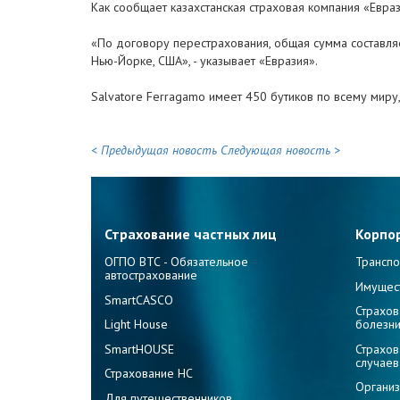
Как сообщает казахстанская страховая компания «Евраз
«По договору перестрахования, общая сумма составляе
Нью-Йорке, США», - указывает «Евразия».
Salvatore Ferragamo имеет 450 бутиков по всему миру
< Предыдущая новость
Следующая новость >
Страхование частных лиц
Корпо
ОГПО ВТС - Обязательное
Транспо
автострахование
Имущес
SmartCASCO
Страхов
Light House
болезн
SmartHOUSE
Страхов
случаев
Страхование НС
Организ
Для путешественников