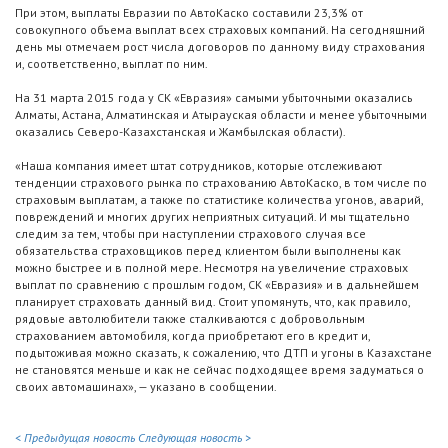
При этом, выплаты Евразии по АвтоКаско составили 23,3% от
совокупного объема выплат всех страховых компаний. На сегодняшний
день мы отмечаем рост числа договоров по данному виду страхования
и, соответственно, выплат по ним.
На 31 марта 2015 года у СК «Евразия» самыми убыточными оказались
Алматы, Астана, Алматинская и Атырауская области и менее убыточными
оказались Северо-Казахстанская и Жамбылская области).
«Наша компания имеет штат сотрудников, которые отслеживают
тенденции страхового рынка по страхованию АвтоКаско, в том числе по
страховым выплатам, а также по статистике количества угонов, аварий,
повреждений и многих других неприятных ситуаций. И мы тщательно
следим за тем, чтобы при наступлении страхового случая все
обязательства страховщиков перед клиентом были выполнены как
можно быстрее и в полной мере. Несмотря на увеличение страховых
выплат по сравнению с прошлым годом, СК «Евразия» и в дальнейшем
планирует страховать данный вид. Стоит упомянуть, что, как правило,
рядовые автолюбители также сталкиваются с добровольным
страхованием автомобиля, когда приобретают его в кредит и,
подытоживая можно сказать, к сожалению, что ДТП и угоны в Казахстане
не становятся меньше и как не сейчас подходящее время задуматься о
своих автомашинах», — указано в сообщении.
< Предыдущая новость
Следующая новость >