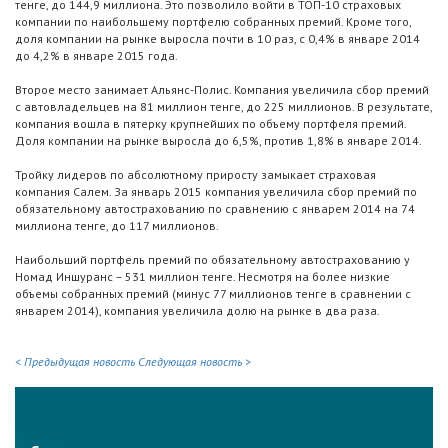
тенге, до 144,9 миллиона. Это позволило войти в ТОП-10 страховых
компании по наибольшему портфелю собранных премий. Кроме того,
доля компании на рынке выросла почти в 10 раз, с 0,4% в январе 2014
до 4,2% в январе 2015 года.
Второе место занимает Альянс-Полис. Компания увеличила сбор премий
с автовладельцев на 81 миллион тенге, до 225 миллионов. В результате,
компания вошла в пятерку крупнейших по объему портфеля премий.
Доля компании на рынке выросла до 6,5%, против 1,8% в январе 2014.
Тройку лидеров по абсолютному приросту замыкает страховая
компания Салем. За январь 2015 компания увеличила сбор премий по
обязательному автострахованию по сравнению с январем 2014 на 74
миллиона тенге, до 117 миллионов.
Наибольший портфель премий по обязательному автострахованию у
Номад Иншуранс – 531 миллион тенге. Несмотря на более низкие
объемы собранных премий (минус 77 миллионов тенге в сравнении с
январем 2014), компания увеличила долю на рынке в два раза.
< Предыдущая новость
Следующая новость >