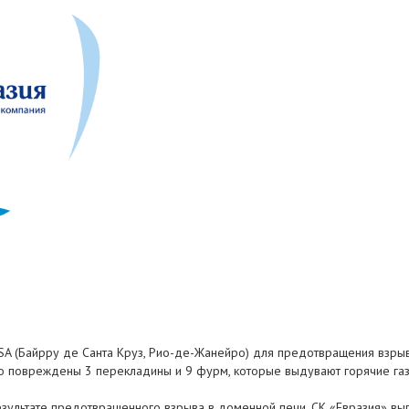
SA (Байрру де Санта Круз, Рио-де-Жанейро) для предотвращения взр
но повреждены 3 перекладины и 9 фурм, которые выдувают горячие газ
зультате предотвращенного взрыва в доменной печи, СК «Евразия» вып