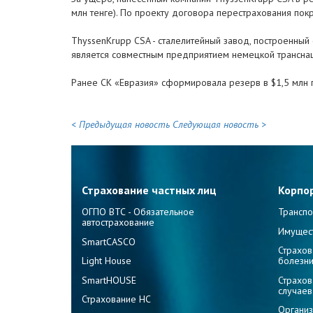
млн тенге). По проекту договора перестрахования по
ThyssenKrupp CSA - сталелитейный завод, построенный с
является совместным предприятием немецкой трансна
Ранее СК «Евразия» сформировала резерв в $1,5 млн 
< Предыдущая новость
Следующая новость >
Страхование частных лиц
Корпо
ОГПО ВТС - Обязательное
Транспо
автострахование
Имущес
SmartCASCO
Страхов
Light House
болезн
SmartHOUSE
Страхов
случаев
Страхование НС
Организ