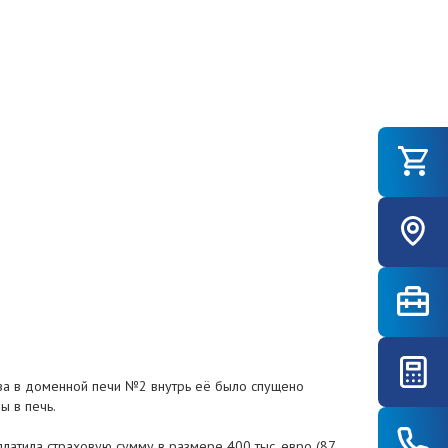
ыва в доменной печи №2 внутрь её было спущено
ы в печь.
латила страховую сумму в размере 400 тыс. евро (87