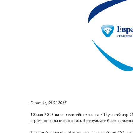
Forbes.kz, 06.01.2015
10 мая 2013 на сталелитейном заводе ThyssenKrupp C
огромное количество воды. В результате были серьез
За ущерб, нанесенный компании ThyssenKrupp CSA в ре