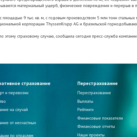
крываются материальный ущерб, физические повреждения и перерыв в 
 площадью 9 тыс. кв. м, с годовым производством 5 млн тонн стальных п
циональной корпорации ThyssenKrupp AG и бразильской горнодобывающ
по этому страховому случаю, сообщила сегодня пресс-служба компании
ративное страхование
Перестрахование
рт и перевозки
Перестрахование
тво
Выплаты
ание на случай
Рейтинги
и
Финансовые показатели
ание от несчастных
Финансовые отчеты
Наши проекты
ации по отраслям