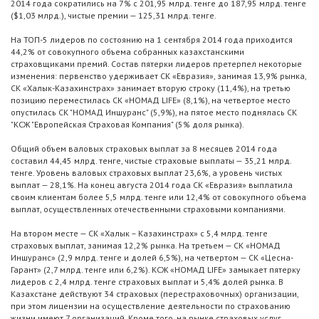
2014 года сократились на 7% с 201,95 млрд. тенге до 187,95 млрд. тенге
($1,03 млрд.), чистые премии — 125,31 млрд. тенге.
На ТОП-5 лидеров по состоянию на 1 сентября 2014 года приходится
44,2% от совокупного объема собранных казахстанскими
страховщиками премий. Состав пятерки лидеров претерпел некоторые
изменения: первенство удерживает СК «Евразия», занимая 13,9% рынка,
СК «Халык-Казахинстрах» занимает вторую строку (11,4%), на третью
позицию переместилась СК «НОМАД LIFE» (8,1%), на четвертое место
опустилась СК "НОМАД Иншуранс" (5,9%), на пятое место поднялась СК
"КСЖ "Европейская Страховая Компания" (5% доля рынка).
Общий объем валовых страховых выплат за 8 месяцев 2014 года
составил 44,45 млрд. тенге, чистые страховые выплаты — 35,21 млрд.
тенге. Уровень валовых страховых выплат 23,6%, а уровень чистых
выплат — 28,1%. На конец августа 2014 года СК «Евразия» выплатила
своим клиентам более 5,5 млрд. тенге или 12,4% от совокупного объема
выплат, осуществленных отечественными страховыми компаниями.
На втором месте — СК «Халык – Казахинстрах» с 5,4 млрд. тенге
страховых выплат, занимая 12,2% рынка. На третьем — СК «НОМАД
Иншуранс» (2,9 млрд. тенге и долей 6,5%), на четвертом — СК «Цесна-
Гарант» (2,7 млрд. тенге или 6,2%). КСЖ «НОМАД LIFE» замыкает пятерку
лидеров с 2,4 млрд. тенге страховых выплат и 5,4% долей рынка. В
Казахстане действуют 34 страховых (перестраховочных) организации,
при этом лицензии на осуществление деятельности по страхованию
жизни имеют 7 организаций. Кроме того, на рынке страховых услуг