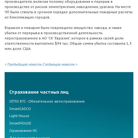
производителя, включая поломку оборудования и перерыв в
производстве от рисков землетрясения, наводнения, урагана. На месте
ЧП были стянуты в срочном порядке дополнительные пожарные расчеты
из близлежащих городов.
Взрывом и пожаром было повреждено имущество завода, а также
убытки от перерыва в производственной деятельности,
перестрахованное в АО "СК "Евразия", которое в рамках своей доли
ответственности выплатило $94 тыс. Общая сумма убытка составила 1,3
млн долл. США.
< Предыдущая новость
Следующая новость >
Страхование частных лиц
ОГПО ВТС - Обязательное автострахование
SmartCASCO
Light House
SmartHOUSE
Страхование НС
Для путешественников