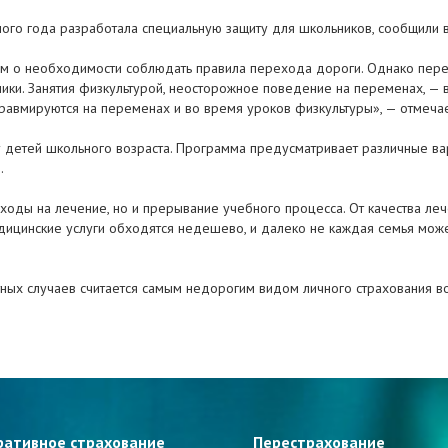
ного года разработала специальную защиту для школьников, сообщили 
им о необходимости соблюдать правила перехода дороги. Однако пере
ники. Занятия физкультурой, неосторожное поведение на переменах, — в
 травмируются на переменах и во время уроков физкультуры», — отмеча
у детей школьного возраста. Программа предусматривает различные ва
.
ходы на лечение, но и прерывание учебного процесса. От качества ле
медицинские услуги обходятся недешево, и далеко не каждая семья може
стных случаев считается самым недорогим видом личного страхования в
ративное страхование
Перестрахование