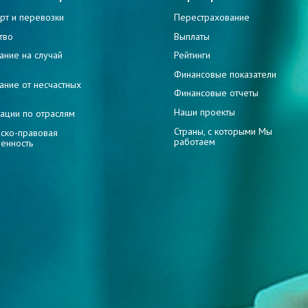
рт и перевозки
Перестрахование
тво
Выплаты
ание на случай
Рейтинги
и
Финансовые показатели
ание от несчастных
Финансовые отчеты
Наши проекты
ации по отраслям
Страны, с которыми Мы
ско-правовая
работаем
венность