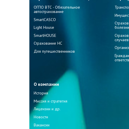
ОГПО ВТС - Обязательное
Транспо
автострахование
Имущес
SmartCASCO
Страхов
Light House
болезн
SmartHOUSE
Страхов
случаев
Страхование НС
Организ
Для путешественников
Граждан
ответст
О компании
История
Миссия и стратегия
Лицензии и др.
Новости
Вакансии