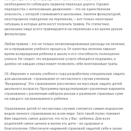
необходимости соблюдать правила перехода дороги. Однако
перекресток с интенсивным движением — это не единственная
опасность, с которой сталкиваются школьники. Занятия физкультурой,
неосторожное поведение на переменах, — вот только некоторые
ситуации, в которых дети могут получить травму. По статистике,
школьники чаще всего травмируются на переменах и во время уроков
физкультуры.
Любая травма – это не только незапланированные расходы на лечение,
но и прерывание учебного процесса. От качества лечения зависит
время возвращения ребенка в школу и его способность полноценно
учиться. Не секрет, что медицинские услуги обходятся недешево, и
далеко не каждая семья может позволить себе внеплановые траты.
СК «Евразия» к началу учебного года разработала специальную защиту
для школьников - страхование от несчастного случая учеников
"Вундеркинд". Это страхование рассчитано на массовую защиту детей
школьного возраста. Программа предусматривает различные варианты
страхования с различным набором рисков и размером страховых сумм
на каждого застрахованного ребенка.
Страхование детей от несчастных случаев считается самым недорогим
видом личного страхования во всем мире. Зато такой полис поможет
Вам защитить самое дорогое, что есть у Вас - ребенка. Для всех
родителей самое ценное в жизни это дети – их здоровье и
благополучие. Обеспечьте надежной страховой защитой себя и своих