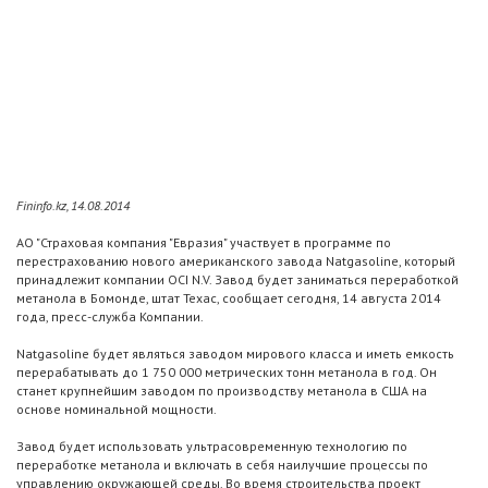
Fininfo.kz, 14.08.2014
АО "Страховая компания "Евразия" участвует в программе по
перестрахованию нового американского завода Natgasoline, который
принадлежит компании OCI N.V. Завод будет заниматься переработкой
метанола в Бомонде, штат Техас, сообщает сегодня, 14 августа 2014
года, пресс-служба Компании.
Natgasoline будет являться заводом мирового класса и иметь емкость
перерабатывать до 1 750 000 метрических тонн метанола в год. Он
станет крупнейшим заводом по производству метанола в США на
основе номинальной мощности.
Завод будет использовать ультрасовременную технологию по
переработке метанола и включать в себя наилучшие процессы по
управлению окружающей среды. Во время строительства проект