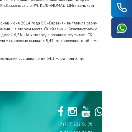
 СК «Казахмыс» с 5,4%. КСЖ «НОМАД LIFE» замыкает
 конец июня 2014 года СК «Евразия» выплатила своим
иями. На втором месте СК «Халык – Казахинстрах» с
с долей 6,5%. На четвертую позицию спустилась СК
тенге страховых выплат с 5,4% от совокупного объема
омпании составил почти 54,3 млрд. тенге, что
+7 (777) 222 56 78