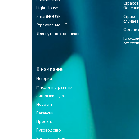
Страхов
Light House
болезн
SmartHOUSE
Страхов
случаев
Страхование НС
Организ
Для путешественников
Граждан
ответст
О компании
История
Миссия и стратегия
Лицензии и др.
Новости
Вакансии
Проекты
Руководство
Реестр агентов -