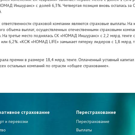
«НОМАД Иншуранс» с долей 6,3%. Четвертая позиция вновь осталась за
.
 ответственности страховой компании являются страховые выплаты. На
ного объема выплат, осуществленных отечественными страховыми компан
а. На третье место поднялась СК «НОМАД Иншуранс» с 2,2 млрд. тенге 
ге или 6,2%. «КСЖ «НОМАД LIFE» замыкает пятерку лидеров с 1,8 млрд. 
рала премии в размере 18,4 млрд. тенге. Оплаченный уставный капитал к
сех остальных компаний по отрасли «общее страхование».
ративное страхование
Перестрахование
рт и перевозки
Перестрахование
тво
Выплаты