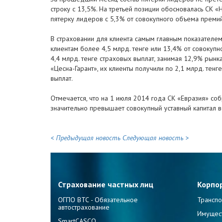
строку с 13,5%. На третьей позиции обосновалась СК 
пятерку лидеров с 5,3% от совокупного объема премий
В страховании для клиента самым главным показателем
клиентам более 4,5 млрд. тенге или 13,4% от совокуп
4,4 млрд. тенге страховых выплат, занимая 12,9% рынк
«Цесна-Гарант», их клиенты получили по 2,1 млрд. тен
выплат.
Отмечается, что на 1 июля 2014 года СК «Евразия» соб
значительно превышает совокупный уставный капитал в
< Предыдущая новость
Следующая новость >
Страхование частных лиц
Корпо
ОГПО ВТС - Обязательное
Транспо
автострахование
Имущес
SmartCASCO