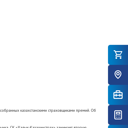
 собранных казахстанскими страховщиками премий. Об
ынка, СК «Халык-Казахинстрах» занимает вторую