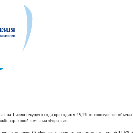
нию на 1 июля текущего года приходится 45,1% от совокупного объема
лужбе страховой компании «Евразия».
рпел изменения. СК «Евразия» занимает первое место с долей 14,6% р