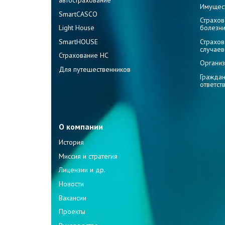
Имущес
SmartCASCO
Страхов
Light House
болезн
SmartHOUSE
Страхов
случаев
Страхование НС
Организ
Для путешественников
Граждан
ответст
О компании
История
Миссия и стратегия
Лицензии и др.
Новости
Вакансии
Проекты