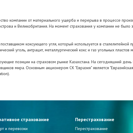
ство компании от материального ущерба и перерыва в процессе произв
строва и Великобритания. На момент страхования у компании не было зн
 поставщиком коксующего угля, который используется в сталелитейной 
еский уголь, антрацит, металлургический кокс и газ угольных пластов м
дирующие позиции на страховом рынке Казахстана. На сегодняшний день
вщиков мира. Основным акционером СК "Евразия" является "Евразийска
tion).
ративное страхование
Перестрахование
рт и перевозки
Перестрахование