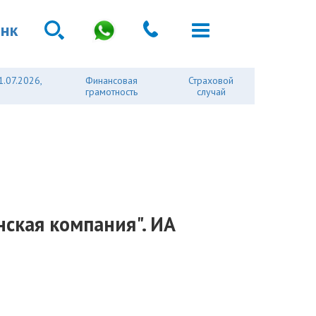
анк
1.07.2026,
Финансовая
Страховой
грамотность
случай
нская компания". ИА