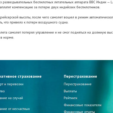
з разведывательных беспилотных летательных аппарата ВВС Индии — La
заплатит компенсацию за потерю двух индийских беспилотников.
рейсерской высоты, после чего самолет вошел в режим автоматическог
, что привело к потери воздушного судна.
злета самолет потерял управление и не смог подняться на должную высот
 в норме.
ративное страхование
Перестрахование
рт и перевозки
Перестрахование
тво
Выплаты
ание на случай
Рейтинги
и
Финансовые показатели
ание от несчастных
Финансовые отчеты