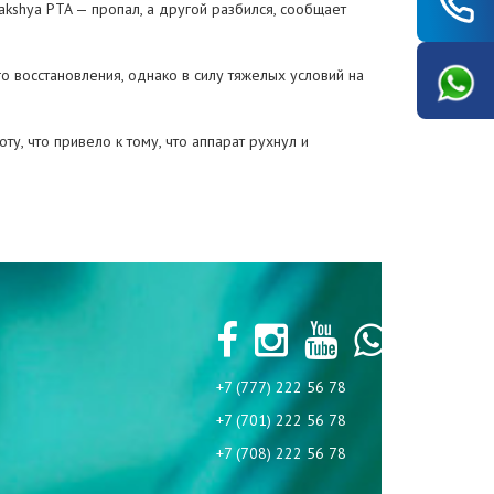
kshya PTA — пропал, а другой разбился, сообщает
о восстановления, однако в силу тяжелых условий на
у, что привело к тому, что аппарат рухнул и
+7 (777) 222 56 78
+7 (701) 222 56 78
+7 (708) 222 56 78