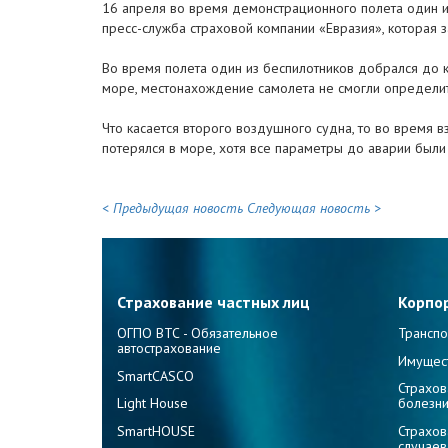
16 апреля во время демонстрационного полета один и
пресс-служба страховой компании «Евразия», которая 
Во время полета один из беспилотников добрался до к
море, местонахождение самолета не смогли определить
Что касается второго воздушного судна, то во время в
потерялся в море, хотя все параметры до аварии были
< Предыдущая новость
Следующая новость >
Страхование частных лиц
Корпо
ОГПО ВТС - Обязательное
Транспо
автострахование
Имущес
SmartCASCO
Страхов
Light House
болезн
SmartHOUSE
Страхов
случаев