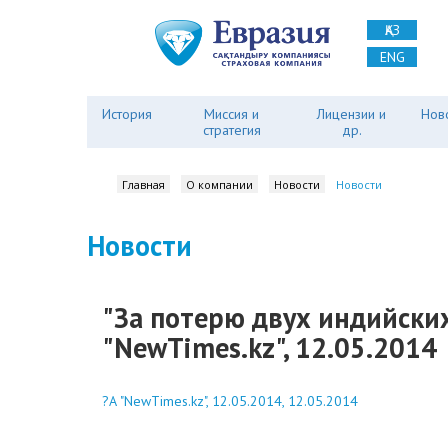
ҚАЗ
ENG
История
Миссия и
Лицензии и
Нов
стратегия
др.
Главная
О компании
Новости
Новости
Новости
"За потерю двух индийских
"NewTimes.kz", 12.05.2014
?А "NewTimes.kz", 12.05.2014, 12.05.2014