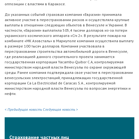
оппозиции с властями в Каракосе.
До указанных событий страховая компания «Евразия» принимала
активное участие в перестраховании рисков и осуществляла крупные
выплаты в отношении следующих объектов в Венесуэле и Украине. В
частности, «Евразия» выплатила 505,4 тысячи долларов из-за потери
украинского космического аппарата «Січ 2». В результате пожара на
комбинате «МК Азовсталь» в Мариуполе компания осуществила выплату
в размере 100 тысяч долларов. Компания участвовала в
перестраховании строительства автомобильной дороги в Венесуэле,
где реализацией данного строительного проекта занимается
государственная корпорация Yacambu-Quibor C.A, контролируемая
министерством народной власти Венесуэлы по охране окружающей
среды. Ранее компания подтверждала свое участие в перестраховании
венесуэльских электростанций, принадлежащих государственной
корпорации Ca La Electricidad de Caracas S.A., контролируемой
министерством народной власти Венесуэлы по вопросам энергетики и
нефти.
< Предыдущая новость
Следующая новость >
Страхование частных лиц