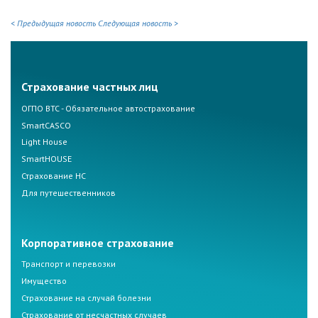
< Предыдущая новость
Следующая новость >
Страхование частных лиц
ОГПО ВТС - Обязательное автострахование
SmartCASCO
Light House
SmartHOUSE
Страхование НС
Для путешественников
Корпоративное страхование
Транспорт и перевозки
Имущество
Страхование на случай болезни
Страхование от несчастных случаев