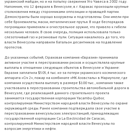
украинский майдан, но и на попытку свержения Уго Чавеса в 2002 году.
Напомним, что 12 февраля в Венесуэле, в г. Каракас произошли крупные
столкновения между сторонниками оппозиции и правящей партии.
Демонстранты были хорошо вооружены и подготовлены. Они имели при
себе бронежилеты, маски, металлические прутья. В ходе беспорядков
погромщики применяли и огнестрельное оружие, что привело к гибели
нескольких человек. В свою очередь, полиция использовала только
слезоточивый газ и резиновые пули. Ситуация накалилось до того, что
власти Венесуэлы направили батальон десантников на подавление
протестов.
До указанных событий, Страховая компания «Евразия» принимала
активное участие в перестраховании рисков и осуществляла крупные
выплаты в отношении следующих объектов в Венесуэле и Украине:
Евразия заплатила $505,4 тыс. из-за потери украинского космического
аппарата «Січ 2», пожар на комбинате «МК Азовсталь» в Мариуполе, где
компания осуществила выплату в размере $100 тыс., компания также
участвовала в перестраховании строительства автомобильной дороги в
Венесуэле, где реализацией данного строительного проекта
занимается государственная корпорация Yacambu-Quibor,
контролируемая Министерством народной власти Венесуэлы по охране
окружающей среды. Ранее компания подтверждала свое участие в
перестраховании венесуэльских электростанций, принадлежащих
государственной корпорации Ca La Electricidad de Caracas,
контролируемой Министерством народной власти Венесуэлы по
вопросам энергетики и нефти.