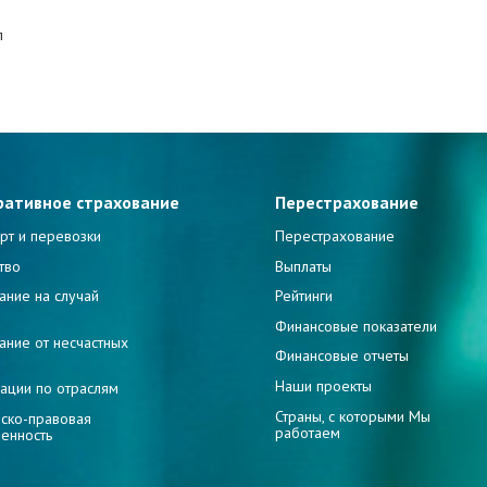
л
ративное страхование
Перестрахование
рт и перевозки
Перестрахование
тво
Выплаты
ание на случай
Рейтинги
и
Финансовые показатели
ание от несчастных
Финансовые отчеты
Наши проекты
ации по отраслям
Страны, с которыми Мы
ско-правовая
работаем
венность