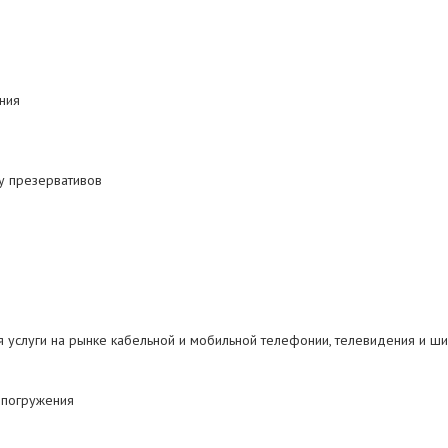
ания
ву презервативов
я услуги на рынке кабельной и мобильной телефонии, телевидения и шир
 погружения