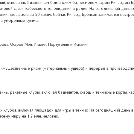
ий, основанный известным британским бизнесменом сэром Ричардом Брэ
сотовой связи, кабельного телевидения и радио. На сегодняшний день с
ии превысило за 50 тысяч. Сейчас Ричард Брэнсон занимается построен
за умеренные суммы.
ова, Остров Мэн, Италия, Португалия и Испания
 имущественные риски (материальный ущерб) и перерыв в производств
йны, ракетные клубы, включая бадминтон, сквош и теннисные корты, ка
 клубов, включая площадок для игры в теннис. На сегодняшний день в V
сему миру на 1,2 млн. человек.