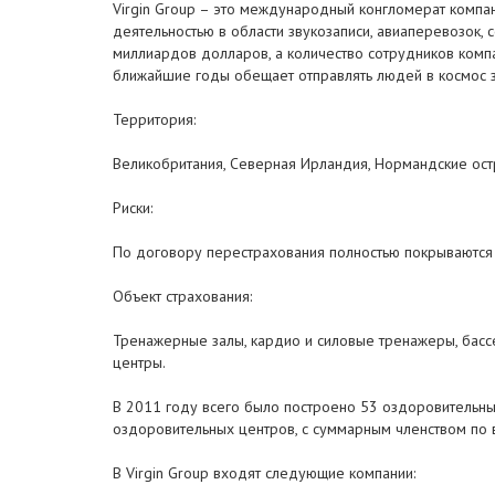
Virgin Group – это международный конгломерат компан
деятельностью в области звукозаписи, авиаперевозок, 
миллиардов долларов, а количество сотрудников компан
ближайшие годы обещает отправлять людей в космос 
Территория:
Великобритания, Северная Ирландия, Нормандские остр
Риски:
По договору перестрахования полностью покрываются
Объект страхования:
Тренажерные залы, кардио и силовые тренажеры, бассе
центры.
В 2011 году всего было построено 53 оздоровительных
оздоровительных центров, с суммарным членством по в
В Virgin Group входят следующие компании: