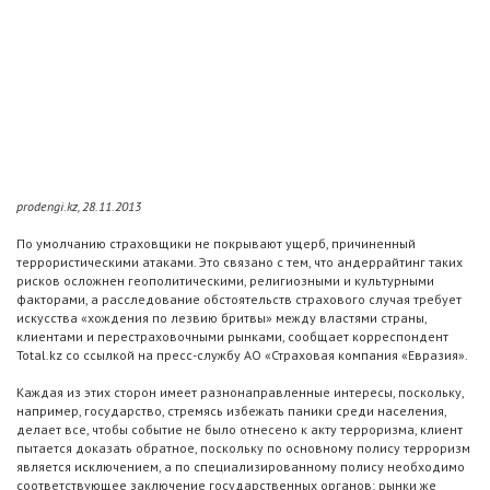
prodengi.kz, 28.11.2013
По умолчанию страховщики не покрывают ущерб, причиненный
террористическими атаками. Это связано с тем, что андеррайтинг таких
рисков осложнен геополитическими, религиозными и культурными
факторами, а расследование обстоятельств страхового случая требует
искусства «хождения по лезвию бритвы» между властями страны,
клиентами и перестраховочными рынками, сообщает корреспондент
Total.kz со ссылкой на пресс-службу АО «Страховая компания «Евразия».
Каждая из этих сторон имеет разнонаправленные интересы, поскольку,
например, государство, стремясь избежать паники среди населения,
делает все, чтобы событие не было отнесено к акту терроризма, клиент
пытается доказать обратное, поскольку по основному полису терроризм
является исключением, а по специализированному полису необходимо
соответствующее заключение государственных органов; рынки же