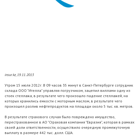
insur.kz, 19.11.2013
Утром 15 июля 2012г. В 09 часов 35 минут в Санкт-Петербурге сотрудник
склада ООО "Ителла" управляя погрузчиком, зацепил виллами одну из
стоек стеллажа, в результате чего произошло падение стеллажей, на
которых хранились емкости с моторным маслом, в результате чего
произошел разлив нефтепродуктов на площади около 5 тыс. кв. метров.
В результате страхового случая было повреждено имущество,
перестрахованное в АО "Страховая компания "Евразия", которая в рамках
своей доли ответственности, осуществило очередную промежуточную
выплату в размере 442 тыс. долл. США.